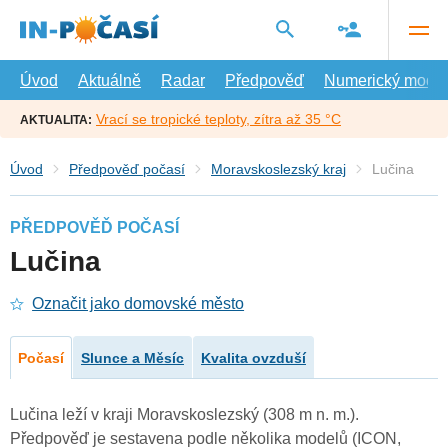
Přejít
na
hlavní
obsah
Úvod
Aktuálně
Radar
Předpověď
Numerický model
Vrací se tropické teploty, zítra až 35 °C
AKTUALITA:
Úvod
Předpověď počasí
Moravskoslezský kraj
Lučina
PŘEDPOVĚĎ POČASÍ
Lučina
Označit jako domovské město
Počasí
Slunce a Měsíc
Kvalita ovzduší
Lučina leží v kraji Moravskoslezský (308 m n. m.).
Předpověď je sestavena podle několika modelů (ICON,