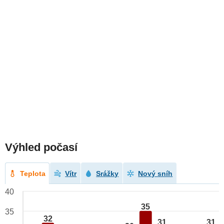
Výhled počasí
Teplota
Vítr
Srážky
Nový sníh
40
35
35
32
31
31