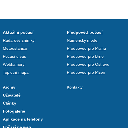
Aktuální počasí
Předpověď počasí
Radarové snímky
Numerický model
Meteostanice
Předpověď pro Prahu
Počasí u vás
Předpověď pro Brno
Webkamery
Předpověď pro Ostravu
Teplotní mapa
Předpověď pro Plzeň
Archiv
Kontakty
Uživatelé
Články
Fotogalerie
Aplikace na telefony
Počasí na web