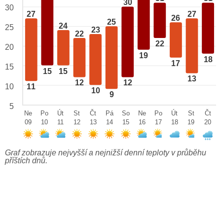
30
30
27
27
26
25
24
25
23
22
22
20
19
18
17
15
15
15
13
12
12
10
11
10
9
5
Ne
Po
Út
St
Čt
Pá
So
Ne
Po
Út
St
Čt
09
10
11
12
13
14
15
16
17
18
19
20
Graf zobrazuje nejvyšší a nejnižší denní teploty v průběhu
příštích dnů.