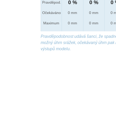
0 %
0 %
0
Pravděpod.
Očekáváno
0 mm
0 mm
0 
Maximum
0 mm
0 mm
0 
Pravděpodobnost udává šanci, že spadn
možný úhrn srážek, očekávaný úhrn pak 
výstupů modelu.