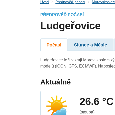
Úvod
Předpověď počasí
Moravskoslezs
PŘEDPOVĚĎ POČASÍ
Ludgeřovice
Počasí
Slunce a Měsíc
Ludgeřovice leží v kraji Moravskoslezský
modelů (ICON, GFS, ECMWF). Naposledy 
Aktuálně
26.6 °C
(stoupá)