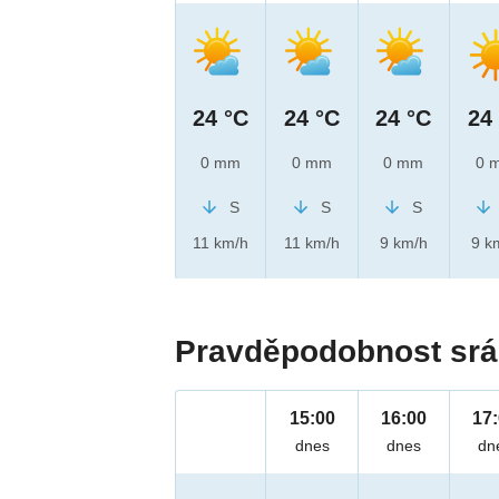
24 °C
24 °C
24 °C
24
0 mm
0 mm
0 mm
0 
S
S
S
11 km/h
11 km/h
9 km/h
9 k
Pravděpodobnost srá
15:00
16:00
17
dnes
dnes
dn