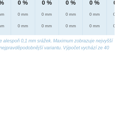
 %
0 %
0 %
0 %
0 %
0 %
mm
0 mm
0 mm
0 mm
0 mm
0 mm
mm
0 mm
0 mm
0 mm
0 mm
0 mm
e alespoň 0,1 mm srážek. Maximum zobrazuje nejvyšší
nejpravděpodobnější variantu. Výpočet vychází ze 40