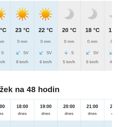
 °C
23 °C
22 °C
20 °C
18 °C
17 °C
mm
0 mm
0 mm
0 mm
0 mm
0 mm
S
SV
SV
S
SV
SV
m/h
8 km/h
6 km/h
5 km/h
6 km/h
4 km/h
žek na 48 hodin
:00
18:00
19:00
20:00
21:00
22:00
es
dnes
dnes
dnes
dnes
dnes