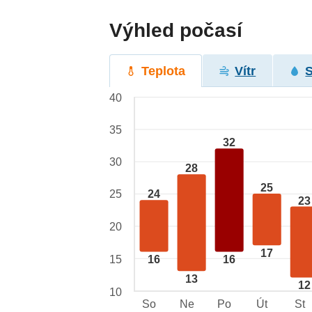
Výhled počasí
Teplota
Vítr
40
35
32
30
28
25
25
24
23
20
17
15
16
16
13
12
10
So
Ne
Po
Út
St