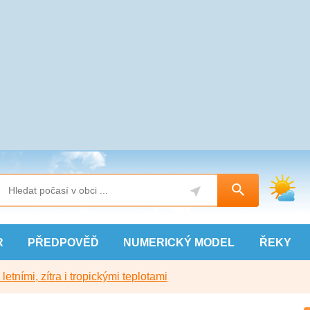
R
PŘEDPOVĚĎ
NUMERICKÝ
MODEL
ŘEKY
etními, zítra i tropickými teplotami