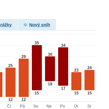
Srážky
Nový sníh
35
34
30
29
25
24
23
19
17
15
15
15
12
12
Čt
Pá
So
Ne
Po
Út
St