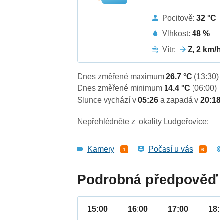
Pocitově:
32 °C
Vlhkost:
48 %
Vítr:
Z, 2 km/
Dnes změřené maximum
26.7 °C
(13:30)
Dnes změřené minimum
14.4 °C
(06:00)
Slunce vychází v
05:26
a zapadá v
20:1
Nepřehlédněte z lokality Ludgeřovice:
Kamery
Počasí u vás
1
6
Podrobná předpověď 
15:00
16:00
17:00
18