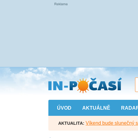
Přejít
na
hlavní
obsah
ÚVOD
AKTUÁLNĚ
RADA
Víkend bude slunečný s l
AKTUALITA: