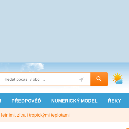
R
PŘEDPOVĚĎ
NUMERICKÝ
MODEL
ŘEKY
etními, zítra i tropickými teplotami