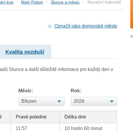
ký kraj
Malý Polom
Slunce a měsíc
Sluneční kalendář
Označit jako domovské město
Kvalita ovzduší
adů Slunce a další důležité informace pro každý den v
Měsíc:
Rok:
d
Pravé poledne
Délka dne
11:57
10 hodin 60 minut