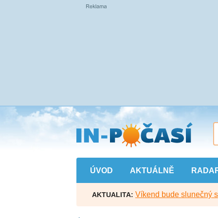
Přejít
na
hlavní
obsah
ÚVOD
AKTUÁLNĚ
RADA
Víkend bude slunečný s l
AKTUALITA: