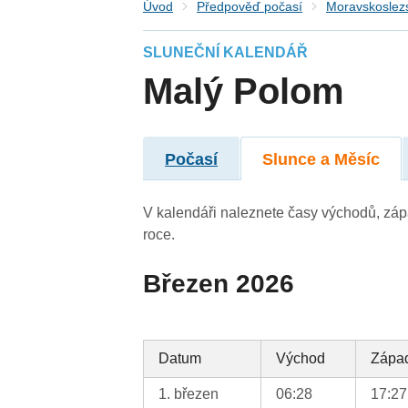
Úvod
Předpověď počasí
Moravskoslezs
SLUNEČNÍ KALENDÁŘ
Malý Polom
Počasí
Slunce a Měsíc
V kalendáři naleznete časy východů, záp
roce.
Březen 2026
Datum
Východ
Zápa
1. březen
06:28
17:27