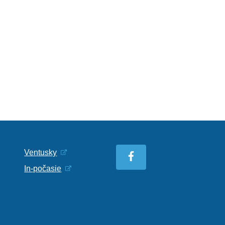
Ventusky
In-počasie