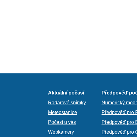
Aktuální počasí
Předpověď poč
Radarové snímky
Numerický mode
Meteostanice
Předpověď pro 
Počasí u vás
Předpověď pro 
Webkamery
Předpověď pro 