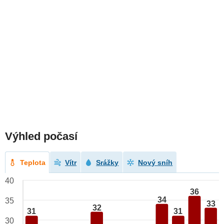
Výhled počasí
Teplota
Vítr
Srážky
Nový sníh
40
36
34
35
33
32
31
31
30