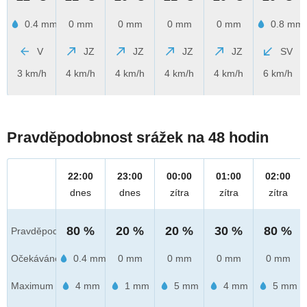
0.4 mm
0 mm
0 mm
0 mm
0 mm
0.8 mm
V
JZ
JZ
JZ
JZ
SV
3 km/h
4 km/h
4 km/h
4 km/h
4 km/h
6 km/h
Pravděpodobnost srážek na 48 hodin
22:00
23:00
00:00
01:00
02:00
dnes
dnes
zítra
zítra
zítra
80 %
20 %
20 %
30 %
80 %
Pravděpod.
Očekáváno
0.4 mm
0 mm
0 mm
0 mm
0 mm
Maximum
4 mm
1 mm
5 mm
4 mm
5 mm