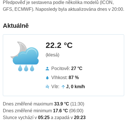
Předpověď je sestavena podle několika modelů (ICON,
GFS, ECMWF). Naposledy byla aktualizována dnes v 20:00.
Aktuálně
22.2 °C
(klesá)
Pocitově:
27 °C
Vlhkost:
87 %
Vítr:
J, 0 km/h
Dnes změřené maximum
33.9 °C
(11:30)
Dnes změřené minimum
17.6 °C
(06:00)
Slunce vychází v
05:25
a zapadá v
20:23