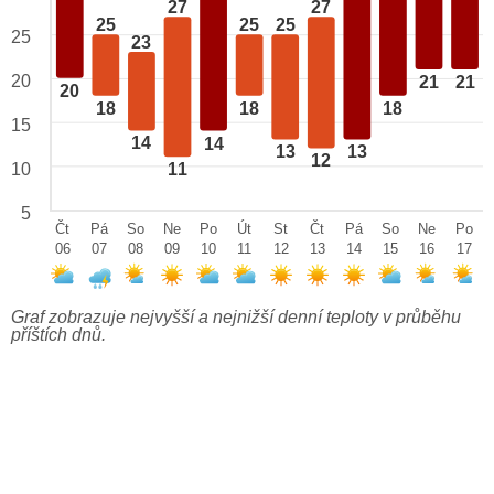
27
27
25
25
25
25
23
20
21
21
20
18
18
18
15
14
14
13
13
12
10
11
5
Čt
Pá
So
Ne
Po
Út
St
Čt
Pá
So
Ne
Po
06
07
08
09
10
11
12
13
14
15
16
17
Graf zobrazuje nejvyšší a nejnižší denní teploty v průběhu
příštích dnů.