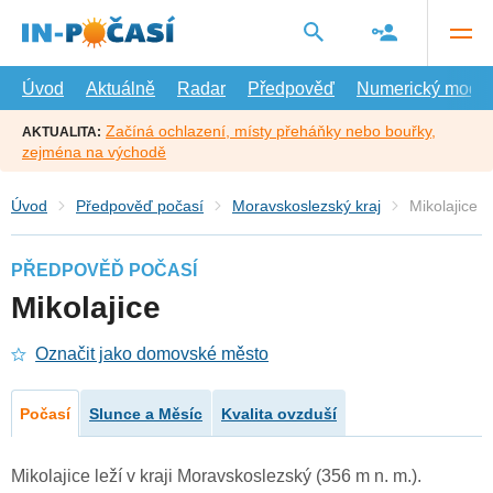
Přejít
na
hlavní
obsah
Úvod
Aktuálně
Radar
Předpověď
Numerický model
Začíná ochlazení, místy přeháňky nebo bouřky,
AKTUALITA:
zejména na východě
Úvod
Předpověď počasí
Moravskoslezský kraj
Mikolajice
PŘEDPOVĚĎ POČASÍ
Mikolajice
Označit jako domovské město
Počasí
Slunce a Měsíc
Kvalita ovzduší
Mikolajice leží v kraji Moravskoslezský (356 m n. m.).