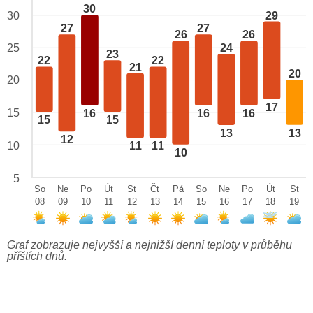
30
29
30
27
27
26
26
24
25
23
22
22
21
20
20
17
15
16
16
16
15
15
13
13
12
10
11
11
10
5
So
Ne
Po
Út
St
Čt
Pá
So
Ne
Po
Út
St
08
09
10
11
12
13
14
15
16
17
18
19
Graf zobrazuje nejvyšší a nejnižší denní teploty v průběhu
příštích dnů.