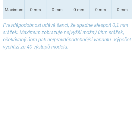
Maximum
0 mm
0 mm
0 mm
0 mm
0 mm
Pravděpodobnost udává šanci, že spadne alespoň 0,1 mm
srážek. Maximum zobrazuje nejvyšší možný úhrn srážek,
očekávaný úhrn pak nejpravděpodobnější variantu. Výpočet
vychází ze 40 výstupů modelu.