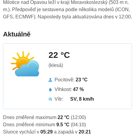
Milotice nad Opavou leží v kraji Moravskoslezský (503 m n.
m.). Předpověď je sestavena podle několika modelů (ICON,
GFS, ECMWF). Naposledy byla aktualizována dnes v 12:00.
Aktuálně
22 °C
(klesá)
Pocitově:
23 °C
Vlhkost:
47 %
Vítr:
SV, 8 km/h
Dnes změřené maximum
22 °C
(12:00)
Dnes změřené minimum
9.5 °C
(04:10)
Slunce vychází v
05:29
a zapadá v
20:21