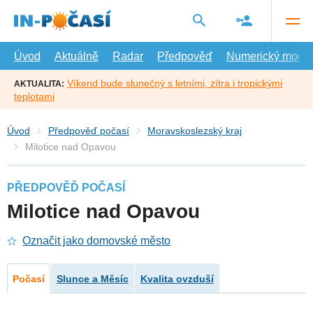
Přejít
na
hlavní
obsah
Úvod
Aktuálně
Radar
Předpověď
Numerický model
Víkend bude slunečný s letními, zítra i tropickými
AKTUALITA:
teplotami
Úvod
Předpověď počasí
Moravskoslezský kraj
Milotice nad Opavou
PŘEDPOVĚĎ POČASÍ
Milotice nad Opavou
Označit jako domovské město
Počasí
Slunce a Měsíc
Kvalita ovzduší