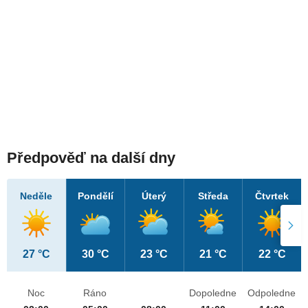
Předpověď na další dny
Neděle
Pondělí
Úterý
Středa
Čtvrtek
27 °C
30 °C
23 °C
21 °C
22 °C
Noc
Ráno
Dopoledne
Odpoledne