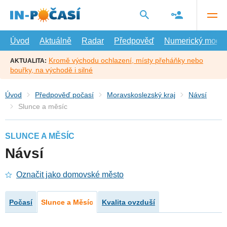
Přejít
na
hlavní
obsah
Úvod
Aktuálně
Radar
Předpověď
Numerický model
Kromě východu ochlazení, místy přeháňky nebo
AKTUALITA:
bouřky, na východě i silné
Úvod
Předpověď počasí
Moravskoslezský kraj
Návsí
Slunce a měsíc
SLUNCE A MĚSÍC
Návsí
Označit jako domovské město
Počasí
Slunce a Měsíc
Kvalita ovzduší