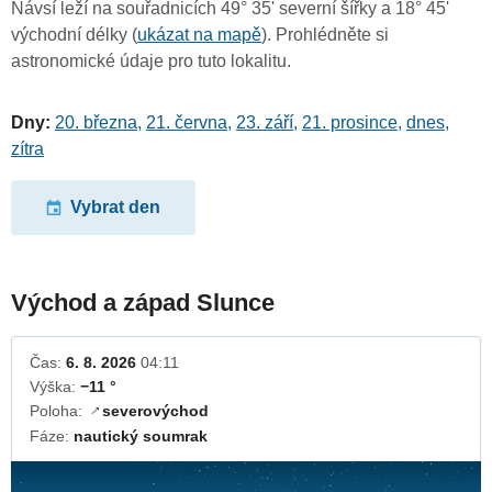
Návsí leží na souřadnicích 49° 35' severní šířky a 18° 45'
východní délky (
ukázat na mapě
). Prohlédněte si
astronomické údaje pro tuto lokalitu.
Dny:
20. března
,
21. června
,
23. září
,
21. prosince
,
dnes
,
zítra
Vybrat den
Východ a západ Slunce
Čas:
6. 8. 2026
04:11
Výška:
−11 °
Poloha:
severovýchod
↓
Fáze:
nautický soumrak