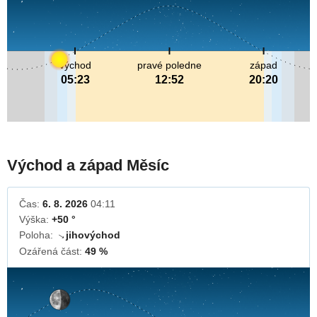
východ
pravé poledne
západ
05:23
12:52
20:20
Východ a západ Měsíc
Čas:
6. 8. 2026
04:11
Výška:
+50 °
Poloha:
jihovýchod
↓
Ozářená část:
49 %