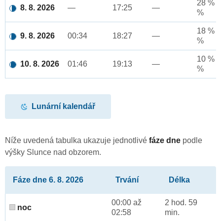
28 % a
8. 8. 2026
—
17:25
—
%
18 % a
9. 8. 2026
00:34
18:27
—
%
10 % a
10. 8. 2026
01:46
19:13
—
%
Lunární kalendář
Níže uvedená tabulka ukazuje jednotlivé
fáze dne
podle
výšky Slunce nad obzorem.
Fáze dne 6. 8. 2026
Trvání
Délka
00:00 až
2 hod. 59
noc
02:58
min.