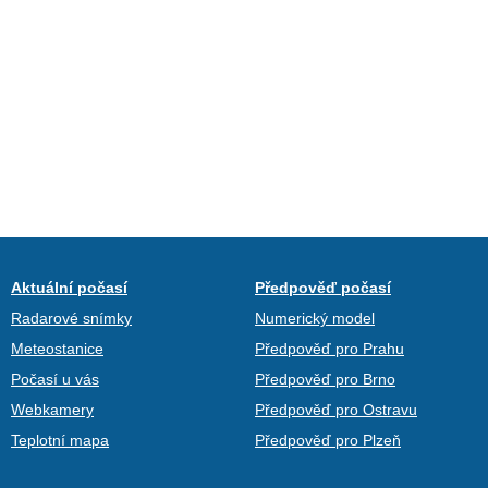
Aktuální počasí
Předpověď počasí
Radarové snímky
Numerický model
Meteostanice
Předpověď pro Prahu
Počasí u vás
Předpověď pro Brno
Webkamery
Předpověď pro Ostravu
Teplotní mapa
Předpověď pro Plzeň