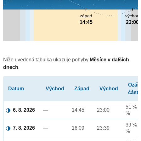
západ
východ
14:45
23:00
Níže uvedená tabulka ukazuje pohyby
Měsíce v dalších
dnech
.
Ozář
Datum
Východ
Západ
Východ
část
51 % a
6. 8. 2026
—
14:45
23:00
%
39 % a
7. 8. 2026
—
16:09
23:39
%