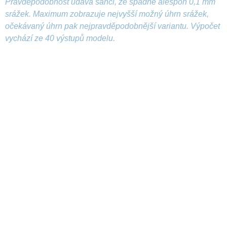
Pravděpodobnost udává šanci, že spadne alespoň 0,1 mm
srážek. Maximum zobrazuje nejvyšší možný úhrn srážek,
očekávaný úhrn pak nejpravděpodobnější variantu. Výpočet
vychází ze 40 výstupů modelu.