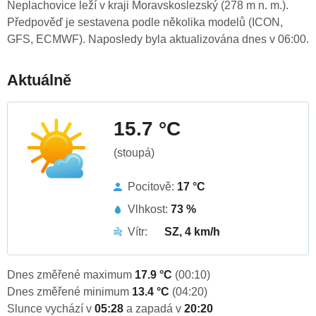
Neplachovice leží v kraji Moravskoslezský (278 m n. m.).
Předpověď je sestavena podle několika modelů (ICON,
GFS, ECMWF). Naposledy byla aktualizována dnes v 06:00.
Aktuálně
15.7 °C
(stoupá)
Pocitově:
17 °C
Vlhkost:
73 %
Vítr:
SZ, 4 km/h
Dnes změřené maximum
17.9 °C
(00:10)
Dnes změřené minimum
13.4 °C
(04:20)
Slunce vychází v
05:28
a zapadá v
20:20