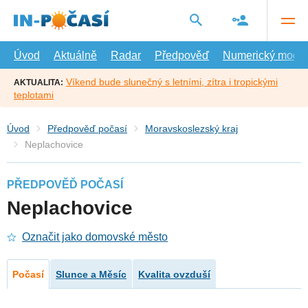
Přejít
na
hlavní
obsah
Úvod
Aktuálně
Radar
Předpověď
Numerický model
Víkend bude slunečný s letními, zítra i tropickými
AKTUALITA:
teplotami
Úvod
Předpověď počasí
Moravskoslezský kraj
Neplachovice
PŘEDPOVĚĎ POČASÍ
Neplachovice
Označit jako domovské město
Počasí
Slunce a Měsíc
Kvalita ovzduší