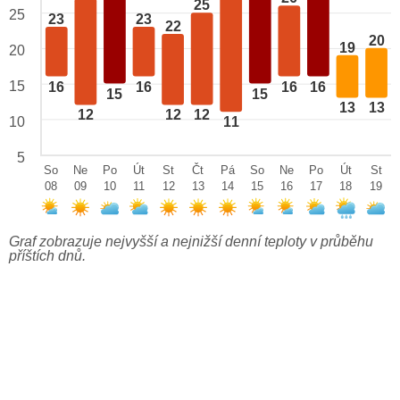
25
25
23
23
22
20
19
20
15
16
16
16
16
15
15
13
13
12
12
12
10
11
5
So
Ne
Po
Út
St
Čt
Pá
So
Ne
Po
Út
St
08
09
10
11
12
13
14
15
16
17
18
19
Graf zobrazuje nejvyšší a nejnižší denní teploty v průběhu
příštích dnů.