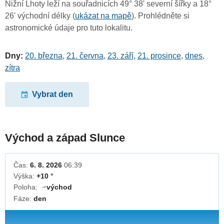
Nižní Lhoty leží na souřadnicích 49° 38' severní šířky a 18°
26' východní délky (
ukázat na mapě
). Prohlédněte si
astronomické údaje pro tuto lokalitu.
Dny:
20. března
,
21. června
,
23. září
,
21. prosince
,
dnes
,
zítra
Vybrat den
Východ a západ Slunce
Čas:
6. 8. 2026
06:39
Výška:
+10 °
Poloha:
východ
↓
Fáze:
den