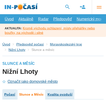
Přejít
na
hlavní
obsah
Úvod
Aktuálně
Radar
Předpověď
Numerický model
Kromě východu ochlazení, místy přeháňky nebo
AKTUALITA:
bouřky, na východě i silné
Úvod
Předpověď počasí
Moravskoslezský kraj
Nižní Lhoty
Slunce a měsíc
SLUNCE A MĚSÍC
Nižní Lhoty
Označit jako domovské město
Počasí
Slunce a Měsíc
Kvalita ovzduší