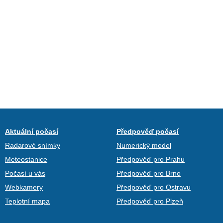
Aktuální počasí
Předpověď počasí
Radarové snímky
Numerický model
Meteostanice
Předpověď pro Prahu
Počasí u vás
Předpověď pro Brno
Webkamery
Předpověď pro Ostravu
Teplotní mapa
Předpověď pro Plzeň