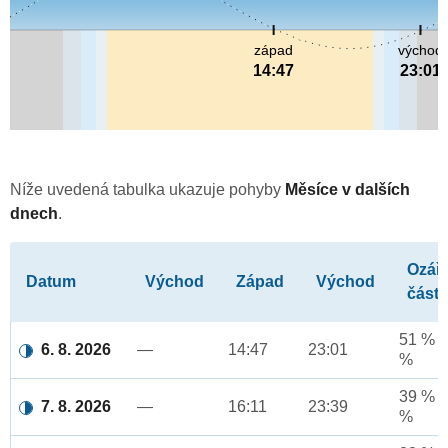
západ
východ
14:47
23:01
Níže uvedená tabulka ukazuje pohyby
Měsíce v dalších
dnech
.
Ozář
Datum
Východ
Západ
Východ
část
51 % a
6. 8. 2026
—
14:47
23:01
%
39 % a
7. 8. 2026
—
16:11
23:39
%