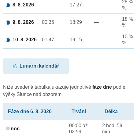
28 % a
8. 8. 2026
—
17:27
—
%
18 % a
9. 8. 2026
00:35
18:29
—
%
10 % a
10. 8. 2026
01:47
19:15
—
%
Lunární kalendář
Níže uvedená tabulka ukazuje jednotlivé
fáze dne
podle
výšky Slunce nad obzorem.
Fáze dne 6. 8. 2026
Trvání
Délka
00:00 až
2 hod. 59
noc
02:59
min.