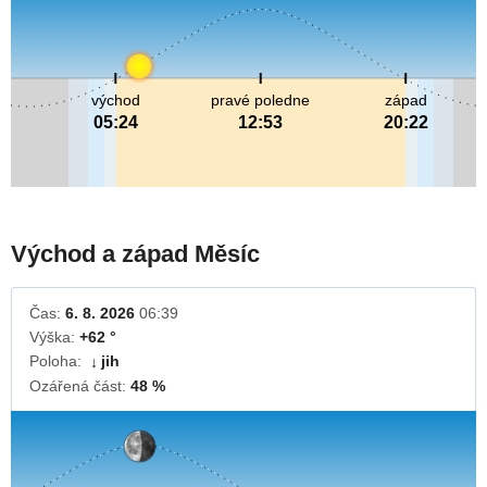
východ
pravé poledne
západ
05:24
12:53
20:22
Východ a západ Měsíc
Čas:
6. 8. 2026
06:39
Výška:
+62 °
Poloha:
jih
↓
Ozářená část:
48 %