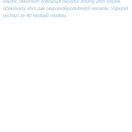
srážek. Maximum zobrazuje nejvyšší možný úhrn srážek,
očekávaný úhrn pak nejpravděpodobnější variantu. Výpočet
vychází ze 40 výstupů modelu.