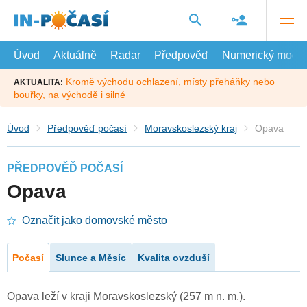
Přejít
na
hlavní
obsah
Úvod
Aktuálně
Radar
Předpověď
Numerický model
Kromě východu ochlazení, místy přeháňky nebo
AKTUALITA:
bouřky, na východě i silné
Úvod
Předpověď počasí
Moravskoslezský kraj
Opava
PŘEDPOVĚĎ POČASÍ
Opava
Označit jako domovské město
Počasí
Slunce a Měsíc
Kvalita ovzduší
Opava leží v kraji Moravskoslezský (257 m n. m.).