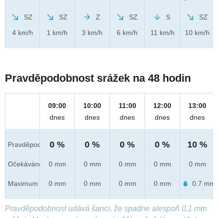
SZ
SZ
Z
SZ
S
SZ
4 km/h
1 km/h
3 km/h
6 km/h
11 km/h
10 km/h
Pravděpodobnost srážek na 48 hodin
09:00
10:00
11:00
12:00
13:00
dnes
dnes
dnes
dnes
dnes
0 %
0 %
0 %
0 %
10 %
Pravděpod.
Očekáváno
0 mm
0 mm
0 mm
0 mm
0 mm
Maximum
0 mm
0 mm
0 mm
0 mm
0.7 mm
Pravděpodobnost udává šanci, že spadne alespoň 0,1 mm