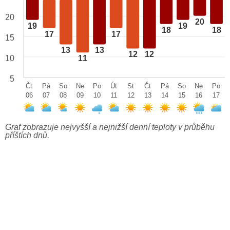
20
20
19
19
18
18
17
17
15
13
13
12
12
10
11
5
Čt
Pá
So
Ne
Po
Út
St
Čt
Pá
So
Ne
Po
06
07
08
09
10
11
12
13
14
15
16
17
Graf zobrazuje nejvyšší a nejnižší denní teploty v průběhu
příštích dnů.