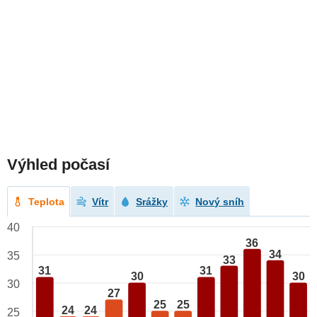
Výhled počasí
Teplota
Vítr
Srážky
Nový sníh
40
36
34
35
33
31
31
30
30
30
27
25
25
24
24
25