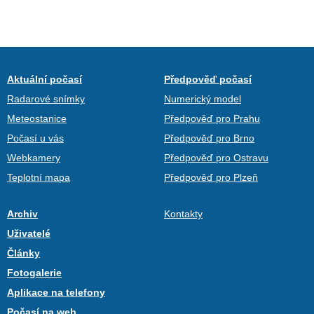
Aktuální počasí
Předpověď počasí
Radarové snímky
Numerický model
Meteostanice
Předpověď pro Prahu
Počasí u vás
Předpověď pro Brno
Webkamery
Předpověď pro Ostravu
Teplotní mapa
Předpověď pro Plzeň
Archiv
Kontakty
Uživatelé
Články
Fotogalerie
Aplikace na telefony
Počasí na web