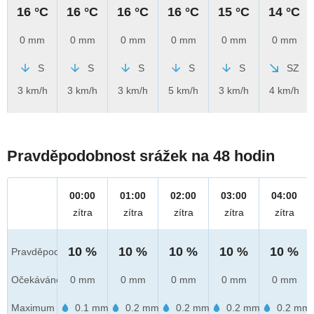
16 °C
16 °C
16 °C
16 °C
15 °C
14 °C
0 mm
0 mm
0 mm
0 mm
0 mm
0 mm
S
S
S
S
S
SZ
3 km/h
3 km/h
3 km/h
5 km/h
3 km/h
4 km/h
Pravděpodobnost srážek na 48 hodin
00:00
01:00
02:00
03:00
04:00
zítra
zítra
zítra
zítra
zítra
10 %
10 %
10 %
10 %
10 %
Pravděpod.
Očekáváno
0 mm
0 mm
0 mm
0 mm
0 mm
Maximum
0.1 mm
0.2 mm
0.2 mm
0.2 mm
0.2 mm