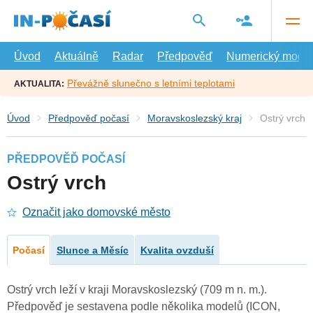
Přejít
na
hlavní
obsah
Úvod
Aktuálně
Radar
Předpověď
Numerický model
Převážně slunečno s letními teplotami
AKTUALITA:
Úvod
Předpověď počasí
Moravskoslezský kraj
Ostrý vrch
PŘEDPOVĚĎ POČASÍ
Ostrý vrch
Označit jako domovské město
Počasí
Slunce a Měsíc
Kvalita ovzduší
Ostrý vrch leží v kraji Moravskoslezský (709 m n. m.).
Předpověď je sestavena podle několika modelů (ICON,