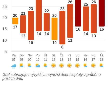
26
26
25
25
23
23
22
21
20
20
20
17
15
16
16
14
14
14
13
13
10
11
10
10
8
5
Pá
So
Ne
Po
Út
St
Čt
Pá
So
Ne
Po
Út
07
08
09
10
11
12
13
14
15
16
17
18
Graf zobrazuje nejvyšší a nejnižší denní teploty v průběhu
příštích dnů.