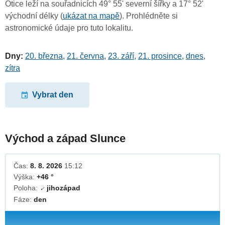
Otice leží na souřadnicích 49° 55' severní šířky a 17° 52'
východní délky (
ukázat na mapě
). Prohlédněte si
astronomické údaje pro tuto lokalitu.
Dny:
20. března
,
21. června
,
23. září
,
21. prosince
,
dnes
,
zítra
Vybrat den
Východ a západ Slunce
Čas:
8. 8. 2026
15:12
Výška:
+46 °
Poloha:
jihozápad
↓
Fáze:
den