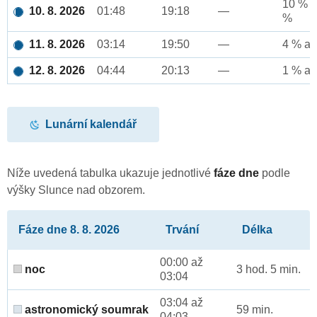
10 % a
10. 8. 2026
01:48
19:18
—
%
11. 8. 2026
03:14
19:50
—
4 % až
12. 8. 2026
04:44
20:13
—
1 % až
Lunární kalendář
Níže uvedená tabulka ukazuje jednotlivé
fáze dne
podle
výšky Slunce nad obzorem.
Fáze dne 8. 8. 2026
Trvání
Délka
00:00 až
noc
3 hod. 5 min.
03:04
03:04 až
astronomický soumrak
59 min.
04:03