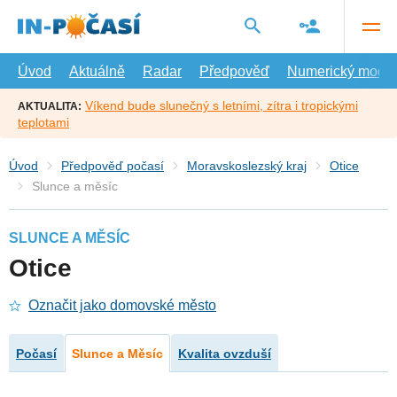
Přejít
na
hlavní
obsah
Úvod
Aktuálně
Radar
Předpověď
Numerický model
Víkend bude slunečný s letními, zítra i tropickými
AKTUALITA:
teplotami
Úvod
Předpověď počasí
Moravskoslezský kraj
Otice
Slunce a měsíc
SLUNCE A MĚSÍC
Otice
Označit jako domovské město
Počasí
Slunce a Měsíc
Kvalita ovzduší