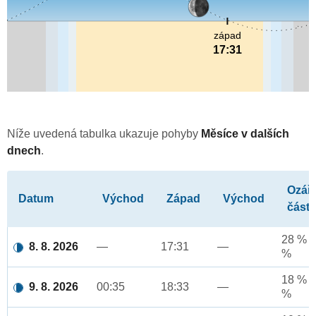
západ
17:31
Níže uvedená tabulka ukazuje pohyby
Měsíce v dalších
dnech
.
Ozář
Datum
Východ
Západ
Východ
část
28 % a
8. 8. 2026
—
17:31
—
%
18 % a
9. 8. 2026
00:35
18:33
—
%