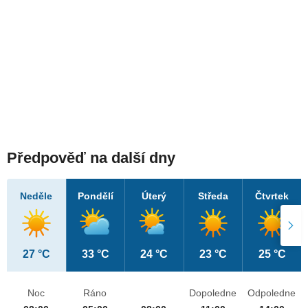
Předpověď na další dny
Neděle
Pondělí
Úterý
Středa
Čtvrtek
27 °C
33 °C
24 °C
23 °C
25 °C
Noc
Ráno
Dopoledne
Odpoledne