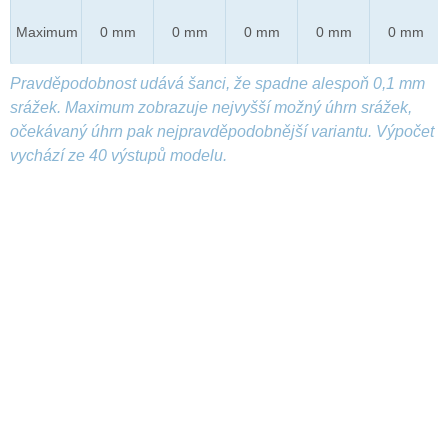
Maximum
0 mm
0 mm
0 mm
0 mm
0 mm
Pravděpodobnost udává šanci, že spadne alespoň 0,1 mm
srážek. Maximum zobrazuje nejvyšší možný úhrn srážek,
očekávaný úhrn pak nejpravděpodobnější variantu. Výpočet
vychází ze 40 výstupů modelu.