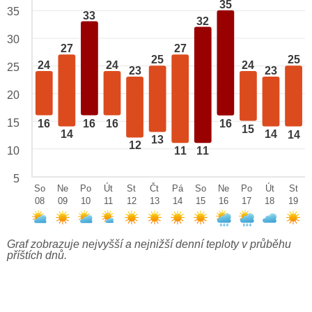
35
35
33
32
30
27
27
25
25
24
24
24
25
23
23
20
15
16
16
16
16
15
14
14
14
13
12
10
11
11
5
So
Ne
Po
Út
St
Čt
Pá
So
Ne
Po
Út
St
08
09
10
11
12
13
14
15
16
17
18
19
Graf zobrazuje nejvyšší a nejnižší denní teploty v průběhu
příštích dnů.