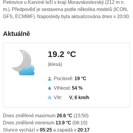
Petrovice u Karviné leží v kraji Moravskoslezský (212 m n.
m.). Předpověď je sestavena podle několika modelů (ICON,
GFS, ECMWF). Naposledy byla aktualizována dnes v 20:00.
Aktuálně
19.2 °C
(klesá)
Pocitově:
19 °C
Vlhkost:
54 %
Vítr:
V, 6 km/h
Dnes změřené maximum
26.6 °C
(15:50)
Dnes změřené minimum
13.9 °C
(06:10)
Slunce vychází v
05:25
a zapadá v
20:17