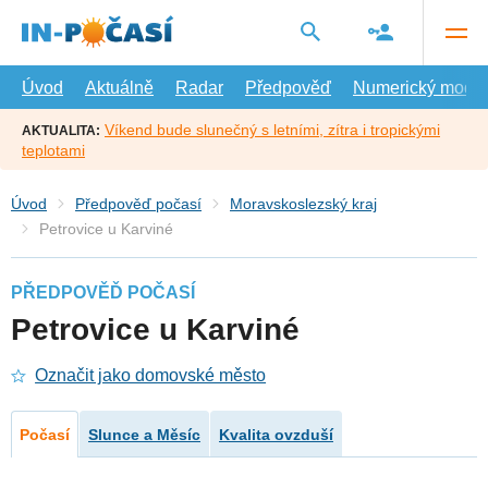
Přejít
na
hlavní
obsah
Úvod
Aktuálně
Radar
Předpověď
Numerický model
Víkend bude slunečný s letními, zítra i tropickými
AKTUALITA:
teplotami
Úvod
Předpověď počasí
Moravskoslezský kraj
Petrovice u Karviné
PŘEDPOVĚĎ POČASÍ
Petrovice u Karviné
Označit jako domovské město
Počasí
Slunce a Měsíc
Kvalita ovzduší