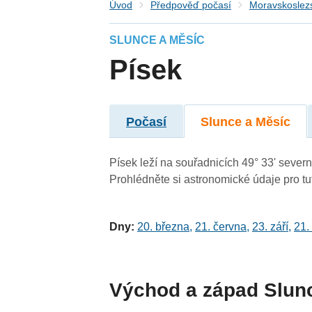
Úvod
Předpověď počasí
Moravskoslezs
SLUNCE A MĚSÍC
Písek
Počasí
Slunce a Měsíc
Písek leží na souřadnicích 49° 33' severní
Prohlédněte si astronomické údaje pro tut
Dny:
20. března
,
21. června
,
23. září
,
21.
Východ a západ Slun