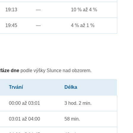
19:13
—
10 % až 4 %
19:45
—
4 % až 1 %
é
fáze dne
podle výšky Slunce nad obzorem.
Trvání
Délka
00:00 až 03:01
3 hod. 2 min.
03:01 až 04:00
58 min.