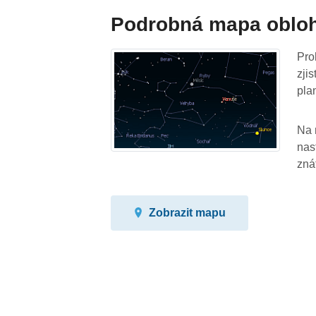
Podrobná mapa oblo
Pro
zji
pla
Na 
nas
zná
Zobrazit mapu