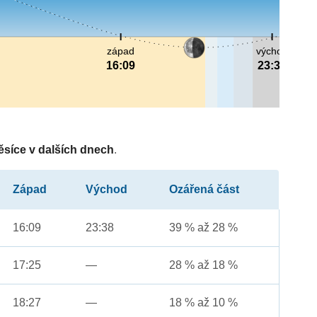
západ
východ
16:09
23:38
ěsíce v dalších dnech
.
Západ
Východ
Ozářená část
16:09
23:38
39 % až 28 %
17:25
—
28 % až 18 %
18:27
—
18 % až 10 %