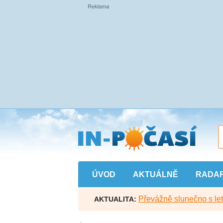
Přejít
na
hlavní
obsah
ÚVOD
AKTUÁLNĚ
RADA
Převážně slunečno s let
AKTUALITA: