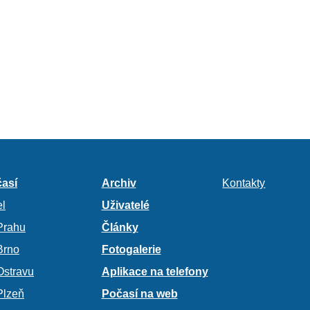
así
Archiv
Kontakty
l
Uživatelé
Prahu
Články
Brno
Fotogalerie
Ostravu
Aplikace na telefony
Plzeň
Počasí na web