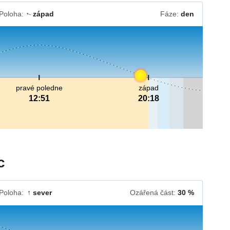
Poloha:
západ
Fáze:
den
↓
pravé poledne
západ
12:51
20:18
c
Poloha:
sever
Ozářená část:
30 %
↓