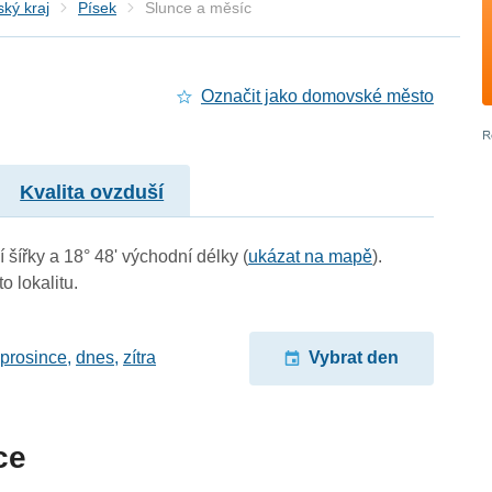
ký kraj
Písek
Slunce a měsíc
Označit jako domovské město
Kvalita ovzduší
 šířky a 18° 48' východní délky (
ukázat na mapě
).
o lokalitu.
 prosince
,
dnes
,
zítra
Vybrat den
ce