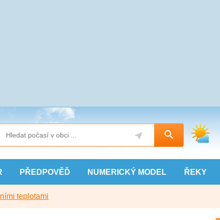
R
PŘEDPOVĚĎ
NUMERICKÝ
MODEL
ŘEKY
ními teplotami