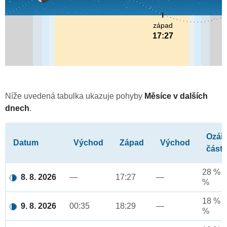
západ
17:27
Níže uvedená tabulka ukazuje pohyby
Měsíce v dalších
dnech
.
Ozář
Datum
Východ
Západ
Východ
část
28 % a
8. 8. 2026
—
17:27
—
%
18 % a
9. 8. 2026
00:35
18:29
—
%