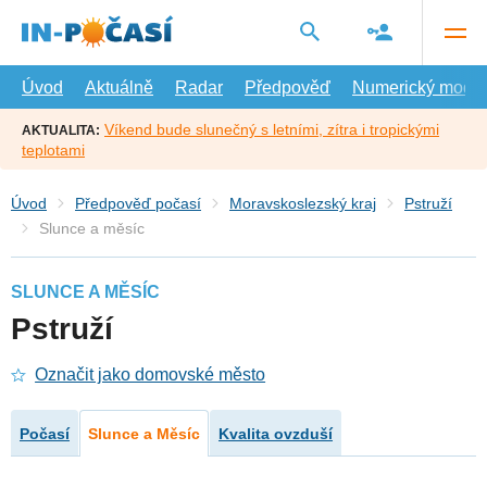
Přejít
na
hlavní
obsah
Úvod
Aktuálně
Radar
Předpověď
Numerický model
Víkend bude slunečný s letními, zítra i tropickými
AKTUALITA:
teplotami
Úvod
Předpověď počasí
Moravskoslezský kraj
Pstruží
Slunce a měsíc
SLUNCE A MĚSÍC
Pstruží
Označit jako domovské město
Počasí
Slunce a Měsíc
Kvalita ovzduší