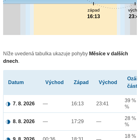
západ
výcho
16:13
23:4
Níže uvedená tabulka ukazuje pohyby
Měsíce v dalších
dnech
.
Ozář
Datum
Východ
Západ
Východ
část
39 % a
7. 8. 2026
—
16:13
23:41
%
28 % a
8. 8. 2026
—
17:29
—
%
18 % a
9. 8. 2026
00:36
18:31
—