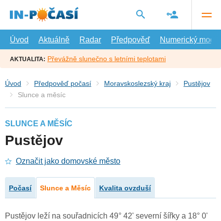
Přejít
na
hlavní
obsah
Úvod
Aktuálně
Radar
Předpověď
Numerický model
Převážně slunečno s letními teplotami
AKTUALITA:
Úvod
Předpověď počasí
Moravskoslezský kraj
Pustějov
Slunce a měsíc
SLUNCE A MĚSÍC
Pustějov
Označit jako domovské město
Počasí
Slunce a Měsíc
Kvalita ovzduší
Pustějov leží na souřadnicích 49° 42' severní šířky a 18° 0'