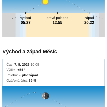
východ
pravé poledne
západ
05:27
12:55
20:22
Východ a západ Měsíc
Čas:
7. 8. 2026
10:08
Výška:
+54 °
Poloha:
jihozápad
↓
Ozářená část:
35 %