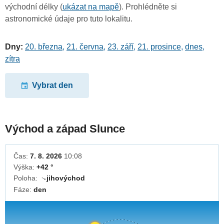
východní délky (
ukázat na mapě
). Prohlédněte si
astronomické údaje pro tuto lokalitu.
Dny:
20. března
,
21. června
,
23. září
,
21. prosince
,
dnes
,
zítra
Vybrat den
Východ a západ Slunce
Čas:
7. 8. 2026
10:08
Výška:
+42 °
Poloha:
jihovýchod
↓
Fáze:
den