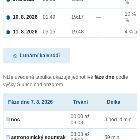
%
10 % a
10. 8. 2026
01:49
19:17
—
%
11. 8. 2026
03:15
19:48
—
4 % až
Lunární kalendář
Níže uvedená tabulka ukazuje jednotlivé
fáze dne
podle
výšky Slunce nad obzorem.
Fáze dne 7. 8. 2026
Trvání
Délka
00:00 až
noc
3 hod. 4 min.
03:03
03:03 až
astronomický soumrak
59 min.