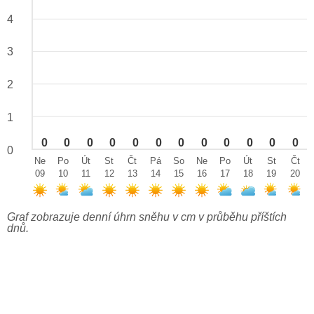
4
3
2
1
0
0
0
0
0
0
0
0
0
0
0
0
0
Ne
Po
Út
St
Čt
Pá
So
Ne
Po
Út
St
Čt
09
10
11
12
13
14
15
16
17
18
19
20
Graf zobrazuje denní úhrn sněhu v cm v průběhu příštích
dnů.