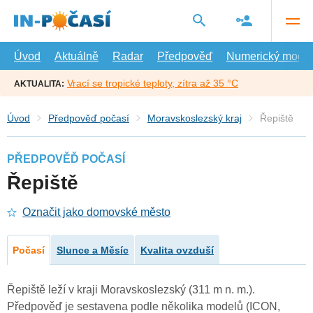
Přejít
na
hlavní
obsah
Úvod
Aktuálně
Radar
Předpověď
Numerický model
Vrací se tropické teploty, zítra až 35 °C
AKTUALITA:
Úvod
Předpověď počasí
Moravskoslezský kraj
Řepiště
PŘEDPOVĚĎ POČASÍ
Řepiště
Označit jako domovské město
Počasí
Slunce a Měsíc
Kvalita ovzduší
Řepiště leží v kraji Moravskoslezský (311 m n. m.).
Předpověď je sestavena podle několika modelů (ICON,