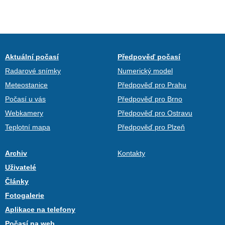
Aktuální počasí
Předpověď počasí
Radarové snímky
Numerický model
Meteostanice
Předpověď pro Prahu
Počasí u vás
Předpověď pro Brno
Webkamery
Předpověď pro Ostravu
Teplotní mapa
Předpověď pro Plzeň
Archiv
Kontakty
Uživatelé
Články
Fotogalerie
Aplikace na telefony
Počasí na web