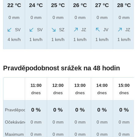
22 °C
24 °C
25 °C
26 °C
27 °C
28 °C
0 mm
0 mm
0 mm
0 mm
0 mm
0 mm
SV
SV
SZ
JZ
JV
JZ
4 km/h
1 km/h
1 km/h
1 km/h
1 km/h
1 km/h
Pravděpodobnost srážek na 48 hodin
11:00
12:00
13:00
14:00
15:00
dnes
dnes
dnes
dnes
dnes
0 %
0 %
0 %
0 %
0 %
Pravděpod.
Očekáváno
0 mm
0 mm
0 mm
0 mm
0 mm
Maximum
0 mm
0 mm
0 mm
0 mm
0 mm