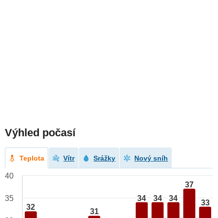
Výhled počasí
Teplota
Vítr
Srážky
Nový sníh
40
37
34
34
34
35
33
32
31