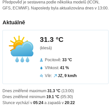
Předpověď je sestavena podle několika modelů (ICON,
GFS, ECMWF). Naposledy byla aktualizována dnes v 13:00.
Aktuálně
31.3 °C
(klesá)
Pocitově:
33 °C
Vlhkost:
41 %
Vítr:
JZ, 9 km/h
Dnes změřené maximum
31.3 °C
(13:00)
Dnes změřené minimum
19.1 °C
(05:30)
Slunce vychází v
05:24
a zapadá v
20:22