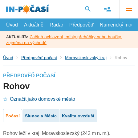
Přejít
na
hlavní
obsah
Úvod
Aktuálně
Radar
Předpověď
Numerický model
Začíná ochlazení, místy přeháňky nebo bouřky,
AKTUALITA:
zejména na východě
Úvod
Předpověď počasí
Moravskoslezský kraj
Rohov
PŘEDPOVĚĎ POČASÍ
Rohov
Označit jako domovské město
Počasí
Slunce a Měsíc
Kvalita ovzduší
Rohov leží v kraji Moravskoslezský (242 m n. m.).