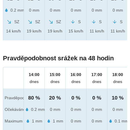
0.2 mm
0 mm
0 mm
0 mm
0 mm
0 mm
SZ
SZ
SZ
S
S
S
14 km/h
19 km/h
19 km/h
15 km/h
11 km/h
11 km/h
Pravděpodobnost srážek na 48 hodin
14:00
15:00
16:00
17:00
18:00
dnes
dnes
dnes
dnes
dnes
80 %
20 %
0 %
0 %
10 %
Pravděpod.
Očekáváno
0.2 mm
0 mm
0 mm
0 mm
0 mm
Maximum
1 mm
1 mm
0 mm
0 mm
0.1 mm