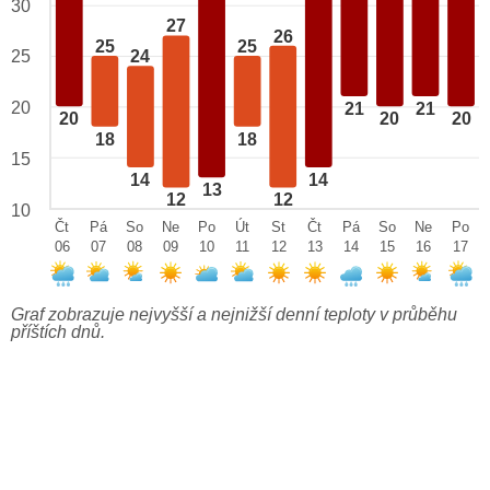
30
27
26
25
25
25
24
20
21
21
20
20
20
18
18
15
14
14
13
12
12
10
Čt
Pá
So
Ne
Po
Út
St
Čt
Pá
So
Ne
Po
06
07
08
09
10
11
12
13
14
15
16
17
Graf zobrazuje nejvyšší a nejnižší denní teploty v průběhu
příštích dnů.