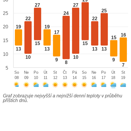
27
27
25
24
25
22
22
20
19
19
17
16
15
15
15
15
13
13
13
13
10
10
10
9
9
8
7
5
So
Ne
Po
Út
St
Čt
Pá
So
Ne
Po
Út
St
08
09
10
11
12
13
14
15
16
17
18
19
Graf zobrazuje nejvyšší a nejnižší denní teploty v průběhu
příštích dnů.