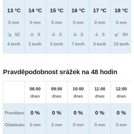
13 °C
14 °C
15 °C
16 °C
17 °C
18 °C
0 mm
0 mm
0 mm
0 mm
0 mm
0 mm
SZ
S
S
S
S
SV
4 km/h
5 km/h
5 km/h
7 km/h
9 km/h
10 km/h
Pravděpodobnost srážek na 48 hodin
08:00
09:00
10:00
11:00
12:00
dnes
dnes
dnes
dnes
dnes
0 %
0 %
0 %
0 %
0 %
Pravděpod.
Očekáváno
0 mm
0 mm
0 mm
0 mm
0 mm