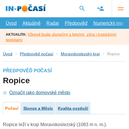
Přejít
na
hlavní
obsah
Úvod
Aktuálně
Radar
Předpověď
Numerický model
Víkend bude slunečný s letními, zítra i tropickými
AKTUALITA:
teplotami
Úvod
Předpověď počasí
Moravskoslezský kraj
Ropice
PŘEDPOVĚĎ POČASÍ
Ropice
Označit jako domovské město
Počasí
Slunce a Měsíc
Kvalita ovzduší
Ropice leží v kraji Moravskoslezský (1083 m n. m.).