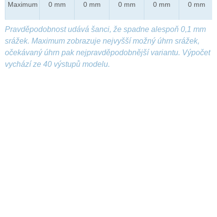
Maximum
0 mm
0 mm
0 mm
0 mm
0 mm
Pravděpodobnost udává šanci, že spadne alespoň 0,1 mm
srážek. Maximum zobrazuje nejvyšší možný úhrn srážek,
očekávaný úhrn pak nejpravděpodobnější variantu. Výpočet
vychází ze 40 výstupů modelu.