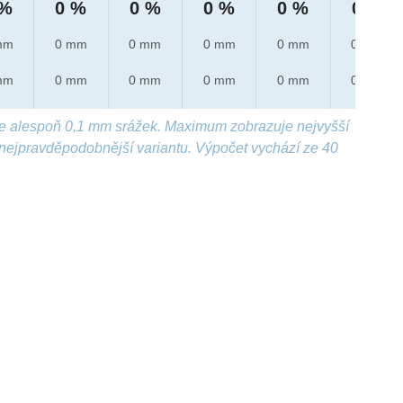
 %
0 %
0 %
0 %
0 %
0 %
mm
0 mm
0 mm
0 mm
0 mm
0 mm
mm
0 mm
0 mm
0 mm
0 mm
0 mm
e alespoň 0,1 mm srážek. Maximum zobrazuje nejvyšší
nejpravděpodobnější variantu. Výpočet vychází ze 40