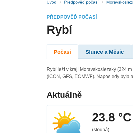
Úvod
Předpověď počasí
Moravskoslezs
PŘEDPOVĚĎ POČASÍ
Rybí
Počasí
Slunce a Měsíc
Rybí leží v kraji Moravskoslezský (324 m
(ICON, GFS, ECMWF). Naposledy byla ak
Aktuálně
23.8 °C
(stoupá)