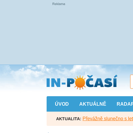
Přejít
na
hlavní
obsah
ÚVOD
AKTUÁLNĚ
RADA
Převážně slunečno s let
AKTUALITA: