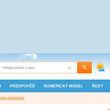
R
PŘEDPOVĚĎ
NUMERICKÝ
MODEL
ŘEKY
ními teplotami