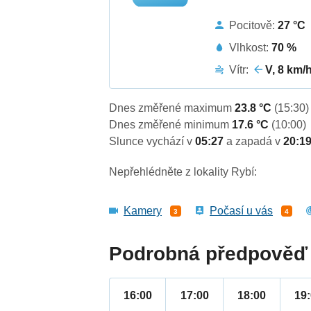
Pocitově:
27 °C
Vlhkost:
70 %
Vítr:
V, 8 km/
Dnes změřené maximum
23.8 °C
(15:30)
Dnes změřené minimum
17.6 °C
(10:00)
Slunce vychází v
05:27
a zapadá v
20:1
Nepřehlédněte z lokality Rybí:
Kamery
Počasí u vás
3
4
Podrobná předpověď 
16:00
17:00
18:00
19