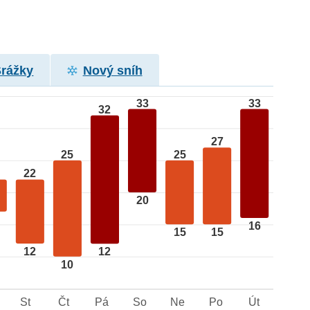
Srážky
Nový sníh
33
33
32
27
25
25
22
20
16
15
15
12
12
10
St
Čt
Pá
So
Ne
Po
Út