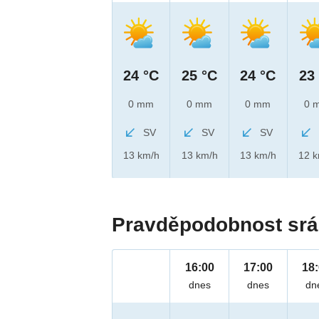
24 °C
25 °C
24 °C
23
0 mm
0 mm
0 mm
0 
SV
SV
SV
13 km/h
13 km/h
13 km/h
12 
Pravděpodobnost srá
16:00
17:00
18
dnes
dnes
dn