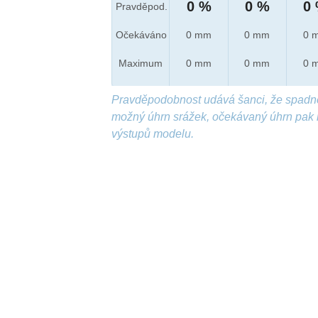
0 %
0 %
0
Pravděpod.
Očekáváno
0 mm
0 mm
0 
Maximum
0 mm
0 mm
0 
Pravděpodobnost udává šanci, že spadn
možný úhrn srážek, očekávaný úhrn pak 
výstupů modelu.