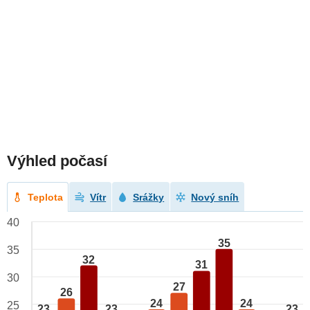
Výhled počasí
Teplota
Vítr
Srážky
Nový sníh
40
35
35
32
31
30
27
26
24
24
25
23
23
23