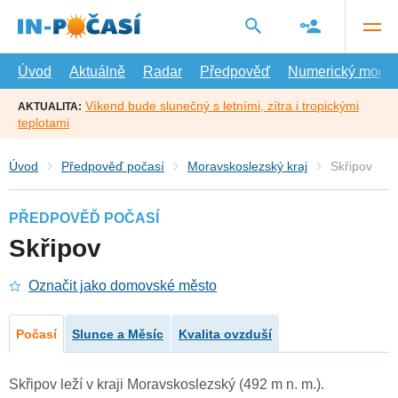
Přejít
na
hlavní
obsah
Úvod
Aktuálně
Radar
Předpověď
Numerický model
Víkend bude slunečný s letními, zítra i tropickými
AKTUALITA:
teplotami
Úvod
Předpověď počasí
Moravskoslezský kraj
Skřipov
PŘEDPOVĚĎ POČASÍ
Skřipov
Označit jako domovské město
Počasí
Slunce a Měsíc
Kvalita ovzduší
Skřipov leží v kraji Moravskoslezský (492 m n. m.).