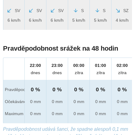
SV
SV
SV
S
S
SZ
6 km/h
6 km/h
6 km/h
5 km/h
5 km/h
4 km/h
Pravděpodobnost srážek na 48 hodin
22:00
23:00
00:00
01:00
02:00
dnes
dnes
zítra
zítra
zítra
0 %
0 %
0 %
0 %
0 %
Pravděpod.
Očekáváno
0 mm
0 mm
0 mm
0 mm
0 mm
Maximum
0 mm
0 mm
0 mm
0 mm
0 mm
Pravděpodobnost udává šanci, že spadne alespoň 0,1 mm