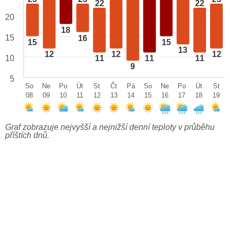
22
22
20
18
15
16
15
15
13
12
12
12
10
11
11
11
9
5
So
Ne
Po
Út
St
Čt
Pá
So
Ne
Po
Út
St
08
09
10
11
12
13
14
15
16
17
18
19
Graf zobrazuje nejvyšší a nejnižší denní teploty v průběhu
příštích dnů.