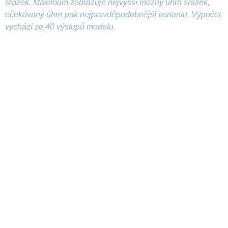
srážek. Maximum zobrazuje nejvyšší možný úhrn srážek,
očekávaný úhrn pak nejpravděpodobnější variantu. Výpočet
vychází ze 40 výstupů modelu.