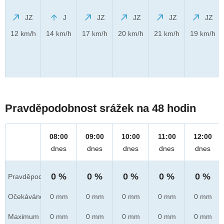
JZ
J
JZ
JZ
JZ
JZ
12 km/h
14 km/h
17 km/h
20 km/h
21 km/h
19 km/h
Pravděpodobnost srážek na 48 hodin
08:00
09:00
10:00
11:00
12:00
dnes
dnes
dnes
dnes
dnes
0 %
0 %
0 %
0 %
0 %
Pravděpod.
Očekáváno
0 mm
0 mm
0 mm
0 mm
0 mm
Maximum
0 mm
0 mm
0 mm
0 mm
0 mm