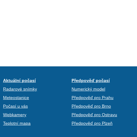
Aktuální počasí
Předpověď počasí
Radarové snímky
Numerický model
Meteostanice
Předpověď pro Prahu
Počasí u vás
Předpověď pro Brno
Webkamery
Předpověď pro Ostravu
Teplotní mapa
Předpověď pro Plzeň