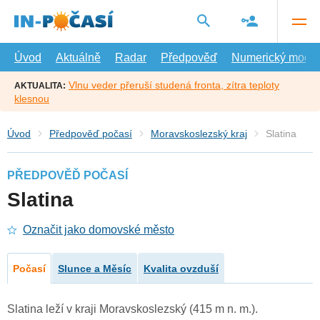
Přejít
na
hlavní
obsah
Úvod
Aktuálně
Radar
Předpověď
Numerický model
Vlnu veder přeruší studená fronta, zítra teploty
AKTUALITA:
klesnou
Úvod
Předpověď počasí
Moravskoslezský kraj
Slatina
PŘEDPOVĚĎ POČASÍ
Slatina
Označit jako domovské město
Počasí
Slunce a Měsíc
Kvalita ovzduší
Slatina leží v kraji Moravskoslezský (415 m n. m.).