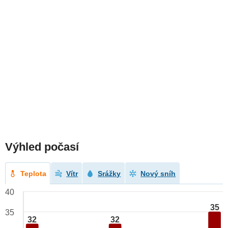
Výhled počasí
Teplota
Vítr
Srážky
Nový sníh
40
35
35
32
32