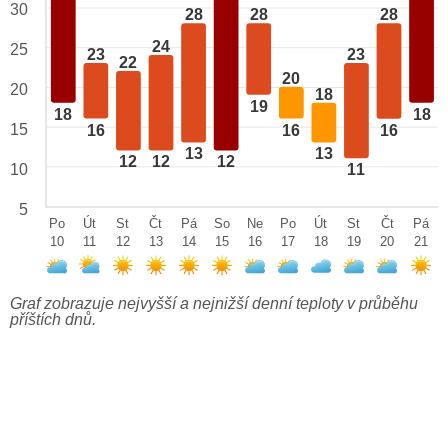
30
28
28
28
24
25
23
23
22
20
20
18
19
18
18
15
16
16
16
13
13
12
12
12
10
11
5
Po
Út
St
Čt
Pá
So
Ne
Po
Út
St
Čt
Pá
10
11
12
13
14
15
16
17
18
19
20
21
Graf zobrazuje nejvyšší a nejnižší denní teploty v průběhu
příštích dnů.