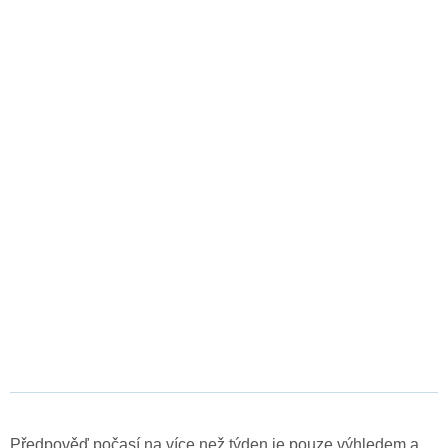
Předpověď počasí na více než týden je pouze výhledem a