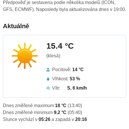
Předpověď je sestavena podle několika modelů (ICON,
GFS, ECMWF). Naposledy byla aktualizována dnes v 19:00.
Aktuálně
15.4 °C
(klesá)
Pocitově:
14 °C
Vlhkost:
53 %
Vítr:
S, 6 km/h
Dnes změřené maximum
18 °C
(13:40)
Dnes změřené minimum
9.2 °C
(05:40)
Slunce vychází v
05:26
a zapadá v
20:16