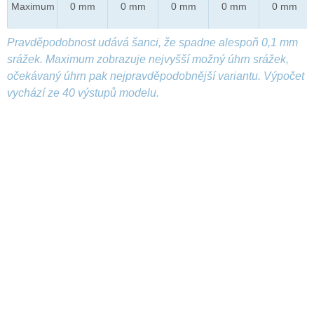
Maximum
0 mm
0 mm
0 mm
0 mm
0 mm
Pravděpodobnost udává šanci, že spadne alespoň 0,1 mm
srážek. Maximum zobrazuje nejvyšší možný úhrn srážek,
očekávaný úhrn pak nejpravděpodobnější variantu. Výpočet
vychází ze 40 výstupů modelu.