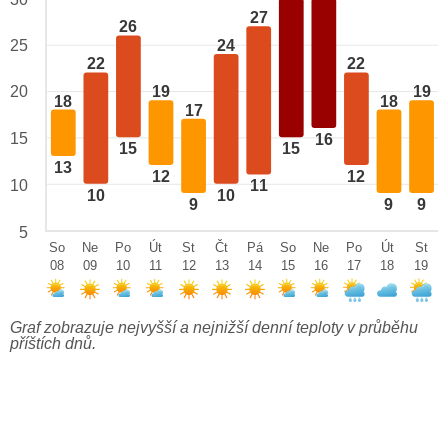
27
26
24
25
22
22
20
19
19
18
18
17
15
16
15
15
13
12
12
10
11
10
10
9
9
9
5
So
Ne
Po
Út
St
Čt
Pá
So
Ne
Po
Út
St
08
09
10
11
12
13
14
15
16
17
18
19
Graf zobrazuje nejvyšší a nejnižší denní teploty v průběhu
příštích dnů.