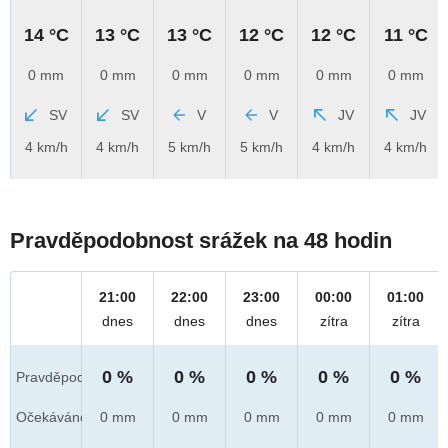
14 °C
13 °C
13 °C
12 °C
12 °C
11 °C
0 mm
0 mm
0 mm
0 mm
0 mm
0 mm
SV
SV
V
V
JV
JV
4 km/h
4 km/h
5 km/h
5 km/h
4 km/h
4 km/h
Pravděpodobnost srážek na 48 hodin
21:00
22:00
23:00
00:00
01:00
dnes
dnes
dnes
zítra
zítra
0 %
0 %
0 %
0 %
0 %
Pravděpod.
Očekáváno
0 mm
0 mm
0 mm
0 mm
0 mm