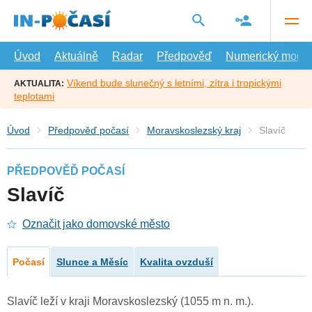
Přejít
na
hlavní
obsah
Úvod
Aktuálně
Radar
Předpověď
Numerický model
Víkend bude slunečný s letními, zítra i tropickými
AKTUALITA:
teplotami
Úvod
Předpověď počasí
Moravskoslezský kraj
Slavíč
PŘEDPOVĚĎ POČASÍ
Slavíč
Označit jako domovské město
Počasí
Slunce a Měsíc
Kvalita ovzduší
Slavíč leží v kraji Moravskoslezský (1055 m n. m.).