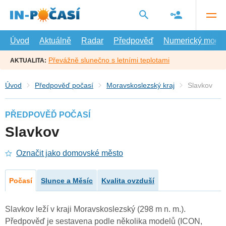
Přejít
na
hlavní
obsah
Úvod
Aktuálně
Radar
Předpověď
Numerický model
Převážně slunečno s letními teplotami
AKTUALITA:
Úvod
Předpověď počasí
Moravskoslezský kraj
Slavkov
PŘEDPOVĚĎ POČASÍ
Slavkov
Označit jako domovské město
Počasí
Slunce a Měsíc
Kvalita ovzduší
Slavkov leží v kraji Moravskoslezský (298 m n. m.).
Předpověď je sestavena podle několika modelů (ICON,