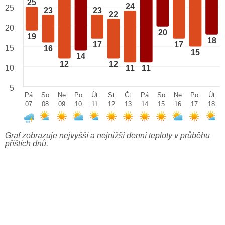
25
24
25
23
23
22
20
20
19
18
17
17
15
16
15
14
12
12
10
11
11
5
Pá
So
Ne
Po
Út
St
Čt
Pá
So
Ne
Po
Út
07
08
09
10
11
12
13
14
15
16
17
18
Graf zobrazuje nejvyšší a nejnižší denní teploty v průběhu
příštích dnů.