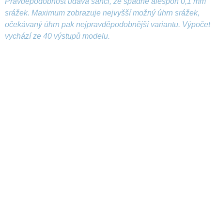
Pravděpodobnost udává šanci, že spadne alespoň 0,1 mm
srážek. Maximum zobrazuje nejvyšší možný úhrn srážek,
očekávaný úhrn pak nejpravděpodobnější variantu. Výpočet
vychází ze 40 výstupů modelu.