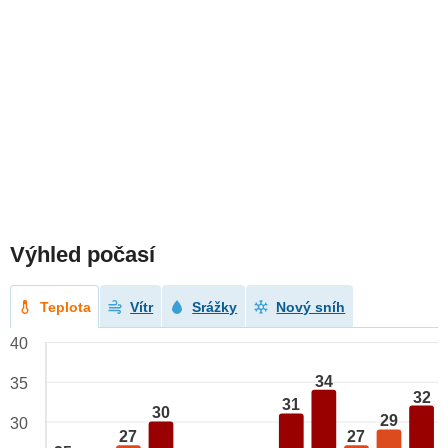
Výhled počasí
Teplota
Vítr
Srážky
Nový sníh
40
34
35
32
31
30
29
30
27
27