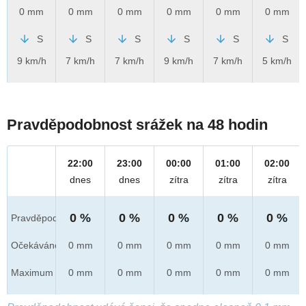
0 mm
0 mm
0 mm
0 mm
0 mm
0 mm
S
S
S
S
S
S
9 km/h
7 km/h
7 km/h
9 km/h
7 km/h
5 km/h
Pravděpodobnost srážek na 48 hodin
22:00
23:00
00:00
01:00
02:00
dnes
dnes
zítra
zítra
zítra
0 %
0 %
0 %
0 %
0 %
Pravděpod.
Očekáváno
0 mm
0 mm
0 mm
0 mm
0 mm
Maximum
0 mm
0 mm
0 mm
0 mm
0 mm