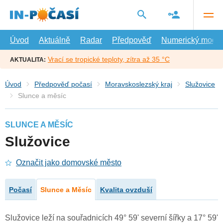
Přejít
na
hlavní
obsah
Úvod
Aktuálně
Radar
Předpověď
Numerický model
Vrací se tropické teploty, zítra až 35 °C
AKTUALITA:
Úvod
Předpověď počasí
Moravskoslezský kraj
Služovice
Slunce a měsíc
SLUNCE A MĚSÍC
Služovice
Označit jako domovské město
Počasí
Slunce a Měsíc
Kvalita ovzduší
Služovice leží na souřadnicích 49° 59' severní šířky a 17° 59'