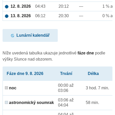
12. 8. 2026
04:43
20:12
—
1 % až
13. 8. 2026
06:12
20:30
—
0 % až
Lunární kalendář
Níže uvedená tabulka ukazuje jednotlivé
fáze dne
podle
výšky Slunce nad obzorem.
Fáze dne 9. 8. 2026
Trvání
Délka
00:00 až
noc
3 hod. 7 min.
03:06
03:06 až
astronomický soumrak
58 min.
04:04
04:04 až