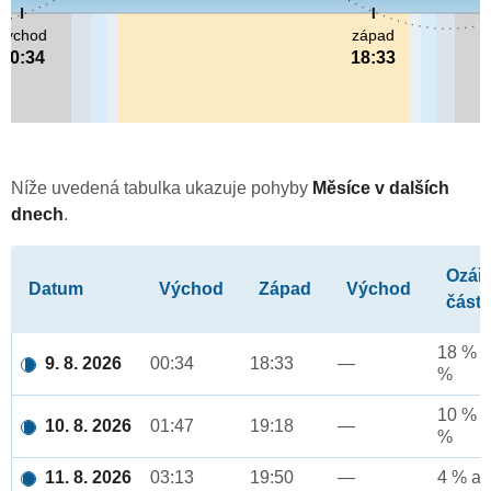
východ
západ
00:34
18:33
Níže uvedená tabulka ukazuje pohyby
Měsíce v dalších
dnech
.
Ozář
Datum
Východ
Západ
Východ
část
18 % a
9. 8. 2026
00:34
18:33
—
%
10 % a
10. 8. 2026
01:47
19:18
—
%
11. 8. 2026
03:13
19:50
—
4 % až