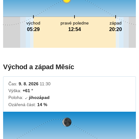
východ
pravé poledne
západ
05:29
12:54
20:20
Východ a západ Měsíc
Čas:
9. 8. 2026
11:30
Výška:
+61 °
Poloha:
jihozápad
↓
Ozářená část:
14 %