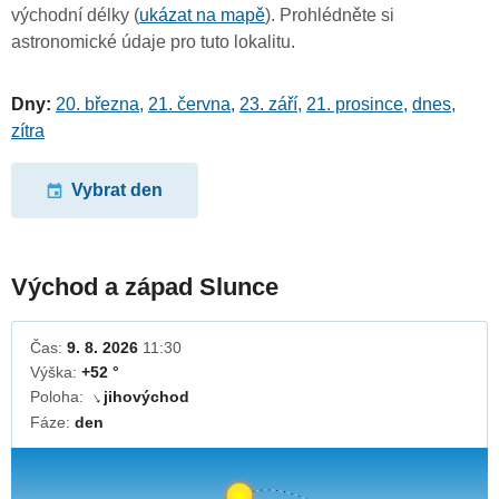
východní délky (
ukázat na mapě
). Prohlédněte si
astronomické údaje pro tuto lokalitu.
Dny:
20. března
,
21. června
,
23. září
,
21. prosince
,
dnes
,
zítra
Vybrat den
Východ a západ Slunce
Čas:
9. 8. 2026
11:30
Výška:
+52 °
Poloha:
jihovýchod
↓
Fáze:
den