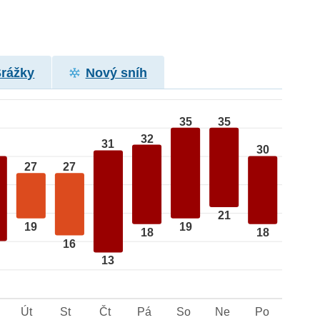
Srážky
Nový sníh
35
35
32
31
30
27
27
21
19
19
18
18
16
13
Út
St
Čt
Pá
So
Ne
Po