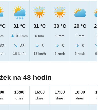
 °C
31 °C
31 °C
30 °C
29 °C
26 °C
mm
0.1 mm
0 mm
0 mm
0 mm
0 mm
SZ
SZ
S
S
S
SZ
m/h
16 km/h
13 km/h
9 km/h
9 km/h
6 km/h
žek na 48 hodin
:00
15:00
16:00
17:00
18:00
19:00
es
dnes
dnes
dnes
dnes
dnes