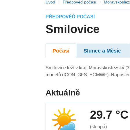
Úvod
Předpověď počasí
Moravskoslezs
PŘEDPOVĚĎ POČASÍ
Smilovice
Počasí
Slunce a Měsíc
Smilovice leží v kraji Moravskoslezský (
modelů (ICON, GFS, ECMWF). Naposledy 
Aktuálně
29.7 °C
(stoupá)