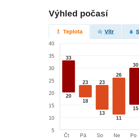
Výhled počasí
Teplota
Vítr
40
35
33
30
30
26
25
23
23
20
20
18
15
15
13
10
11
5
Čt
Pá
So
Ne
Po