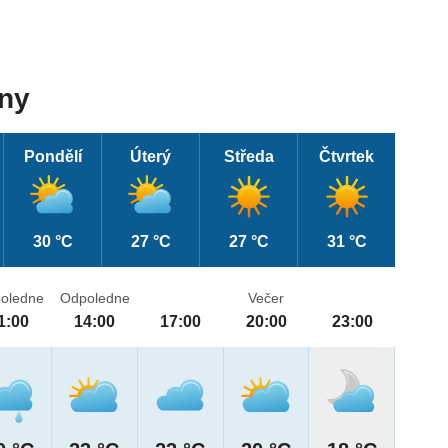
dny
Pondělí
Úterý
Středa
Čtvrtek
30 °C
27 °C
27 °C
31 °C
oledne
Odpoledne
Večer
1:00
14:00
17:00
20:00
23:00