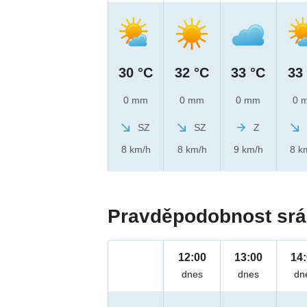
30 °C
32 °C
33 °C
33
0 mm
0 mm
0 mm
0 
SZ
SZ
Z
8 km/h
8 km/h
9 km/h
8 k
Pravděpodobnost srá
12:00
13:00
14
dnes
dnes
dn