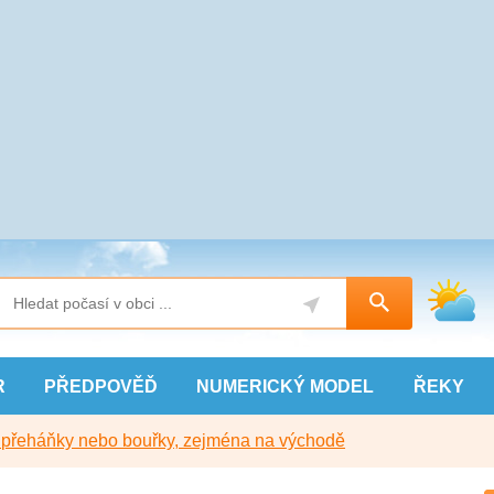
R
PŘEDPOVĚĎ
NUMERICKÝ
MODEL
ŘEKY
y přeháňky nebo bouřky, zejména na východě