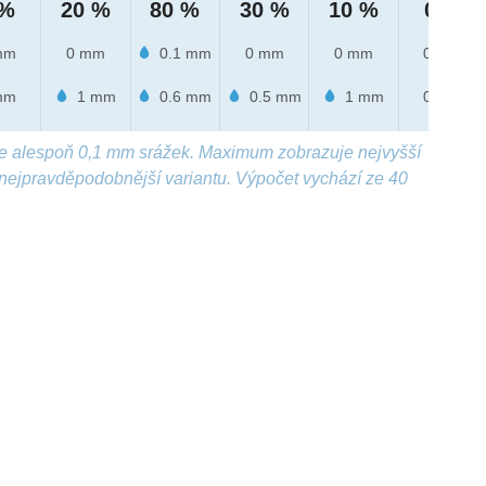
 %
20 %
80 %
30 %
10 %
0 %
mm
0 mm
0.1 mm
0 mm
0 mm
0 mm
mm
1 mm
0.6 mm
0.5 mm
1 mm
0 mm
e alespoň 0,1 mm srážek. Maximum zobrazuje nejvyšší
nejpravděpodobnější variantu. Výpočet vychází ze 40