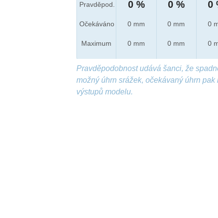
0 %
0 %
0
Pravděpod.
Očekáváno
0 mm
0 mm
0 
Maximum
0 mm
0 mm
0 
Pravděpodobnost udává šanci, že spadn
možný úhrn srážek, očekávaný úhrn pak 
výstupů modelu.