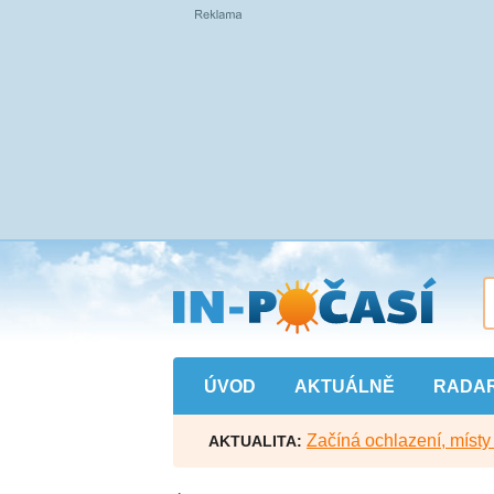
Přejít
na
hlavní
obsah
ÚVOD
AKTUÁLNĚ
RADA
Začíná ochlazení, míst
AKTUALITA: