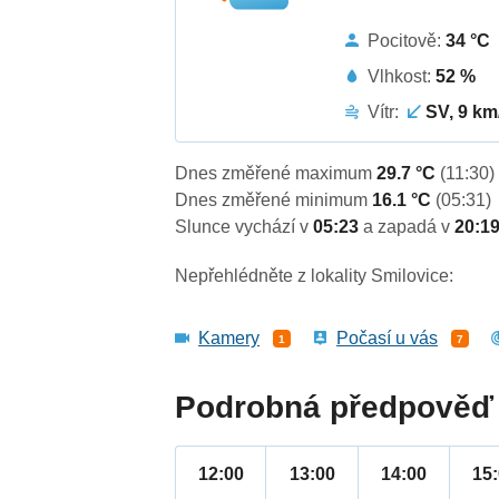
Pocitově:
34 °C
Vlhkost:
52 %
Vítr:
SV, 9 km
Dnes změřené maximum
29.7 °C
(11:30)
Dnes změřené minimum
16.1 °C
(05:31)
Slunce vychází v
05:23
a zapadá v
20:1
Nepřehlédněte z lokality Smilovice:
Kamery
Počasí u vás
1
7
Podrobná předpověď 
12:00
13:00
14:00
15