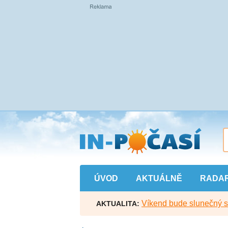
Přejít
na
hlavní
obsah
ÚVOD
AKTUÁLNĚ
RADA
Víkend bude slunečný s l
AKTUALITA: