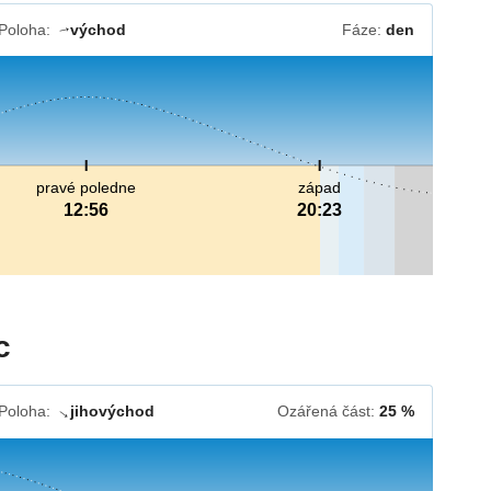
Poloha:
východ
Fáze:
den
↓
pravé poledne
západ
12:56
20:23
c
Poloha:
jihovýchod
Ozářená část:
25 %
↓