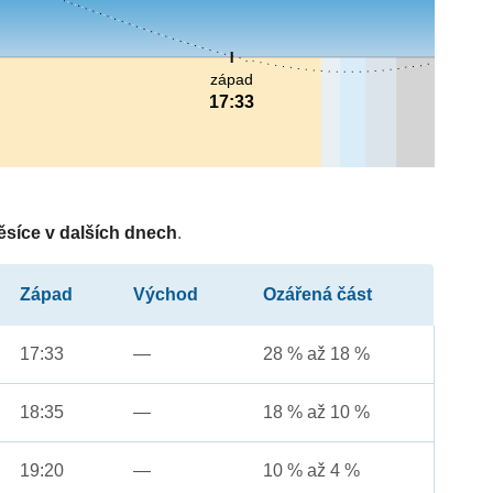
západ
17:33
ěsíce v dalších dnech
.
Západ
Východ
Ozářená část
17:33
—
28 % až 18 %
18:35
—
18 % až 10 %
19:20
—
10 % až 4 %