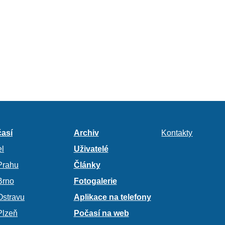
así
Archiv
Kontakty
l
Uživatelé
Prahu
Články
Brno
Fotogalerie
Ostravu
Aplikace na telefony
Plzeň
Počasí na web