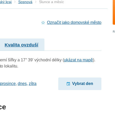
ký kraj
Sosnová
Slunce a měsíc
Označit jako domovské město
Kvalita ovzduší
rní šířky a 17° 39' východní délky (
ukázat na mapě
).
o lokalitu.
 prosince
,
dnes
,
zítra
Vybrat den
ce