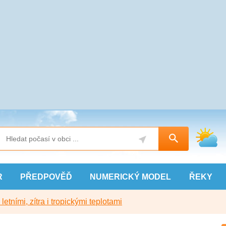
R
PŘEDPOVĚĎ
NUMERICKÝ
MODEL
ŘEKY
etními, zítra i tropickými teplotami