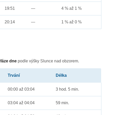
19:51
—
4 % až 1 %
20:14
—
1 % až 0 %
é
fáze dne
podle výšky Slunce nad obzorem.
Trvání
Délka
00:00 až 03:04
3 hod. 5 min.
03:04 až 04:04
59 min.