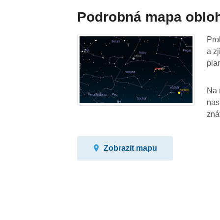
Podrobná mapa oblo
Pro
a z
pla
Na 
nas
zná
Zobrazit mapu