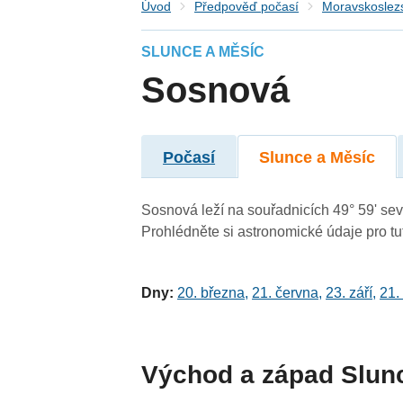
Úvod
Předpověď počasí
Moravskoslezs
SLUNCE A MĚSÍC
Sosnová
Počasí
Slunce a Měsíc
Sosnová leží na souřadnicích 49° 59' seve
Prohlédněte si astronomické údaje pro tut
Dny:
20. března
,
21. června
,
23. září
,
21.
Východ a západ Slun