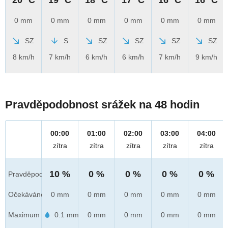
0 mm
0 mm
0 mm
0 mm
0 mm
0 mm
SZ
S
SZ
SZ
SZ
SZ
8 km/h
7 km/h
6 km/h
6 km/h
7 km/h
9 km/h
Pravděpodobnost srážek na 48 hodin
00:00
01:00
02:00
03:00
04:00
zítra
zítra
zítra
zítra
zítra
10 %
0 %
0 %
0 %
0 %
Pravděpod.
Očekáváno
0 mm
0 mm
0 mm
0 mm
0 mm
Maximum
0.1 mm
0 mm
0 mm
0 mm
0 mm