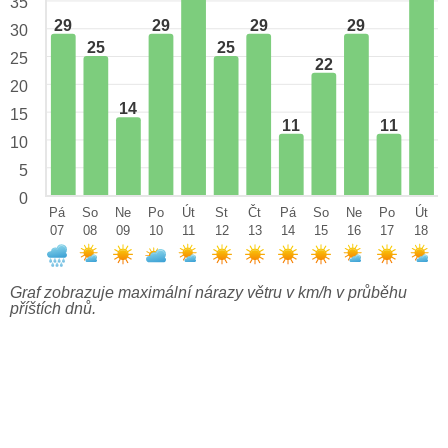
35
29
29
29
29
30
25
25
25
22
20
14
15
11
11
10
5
0
Pá
So
Ne
Po
Út
St
Čt
Pá
So
Ne
Po
Út
07
08
09
10
11
12
13
14
15
16
17
18
Graf zobrazuje maximální nárazy větru v km/h v průběhu
příštích dnů.