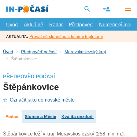
Přejít
na
hlavní
obsah
Úvod
Aktuálně
Radar
Předpověď
Numerický model
Převážně slunečno s letními teplotami
AKTUALITA:
Úvod
Předpověď počasí
Moravskoslezský kraj
Štěpánkovice
PŘEDPOVĚĎ POČASÍ
Štěpánkovice
Označit jako domovské město
Počasí
Slunce a Měsíc
Kvalita ovzduší
Štěpánkovice leží v kraji Moravskoslezský (258 m n. m.).