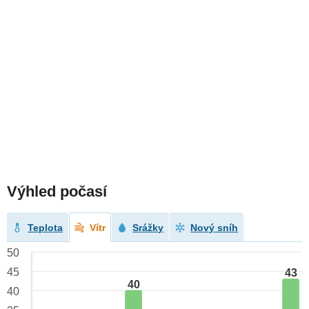
Výhled počasí
Teplota
Vítr
Srážky
Nový sníh
50
45
43
40
40