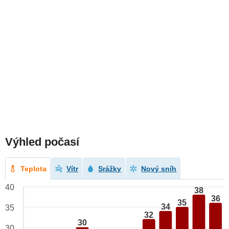
Výhled počasí
Teplota
Vítr
Srážky
Nový sníh
40
38
36
35
34
35
32
30
30