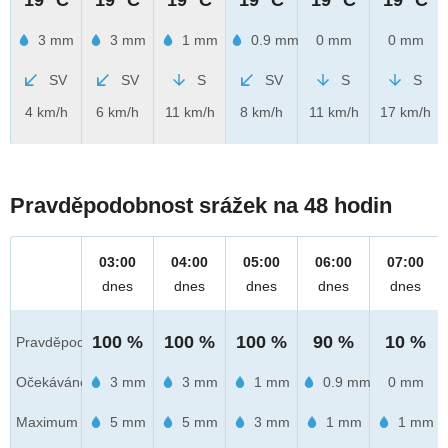
3 mm
3 mm
1 mm
0.9 mm
0 mm
0 mm
SV
SV
S
SV
S
S
4 km/h
6 km/h
11 km/h
8 km/h
11 km/h
17 km/h
Pravděpodobnost srážek na 48 hodin
03:00
04:00
05:00
06:00
07:00
dnes
dnes
dnes
dnes
dnes
100 %
100 %
100 %
90 %
10 %
Pravděpod.
Očekáváno
3 mm
3 mm
1 mm
0.9 mm
0 mm
Maximum
5 mm
5 mm
3 mm
1 mm
1 mm