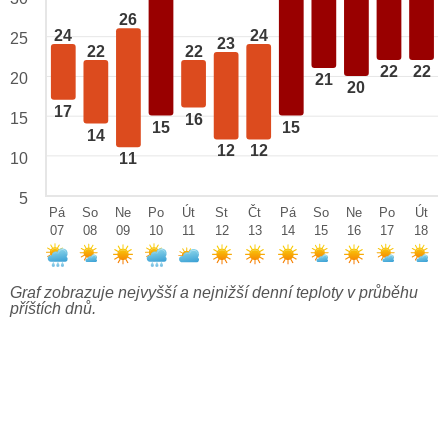
26
24
24
25
23
22
22
22
22
20
21
20
17
15
16
15
15
14
12
12
10
11
5
Pá
So
Ne
Po
Út
St
Čt
Pá
So
Ne
Po
Út
07
08
09
10
11
12
13
14
15
16
17
18
Graf zobrazuje nejvyšší a nejnižší denní teploty v průběhu
příštích dnů.