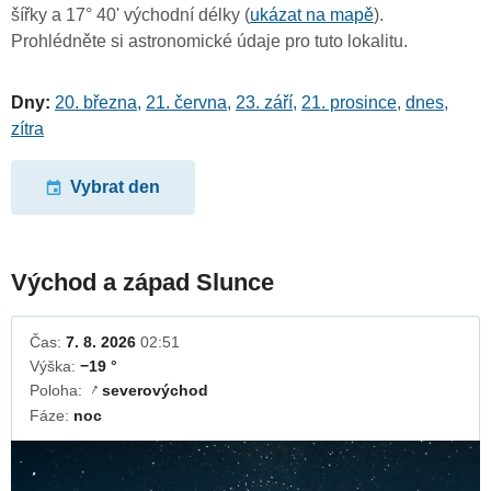
šířky a 17° 40' východní délky (
ukázat na mapě
).
Prohlédněte si astronomické údaje pro tuto lokalitu.
Dny:
20. března
,
21. června
,
23. září
,
21. prosince
,
dnes
,
zítra
Vybrat den
Východ a západ Slunce
Čas:
7. 8. 2026
02:51
Výška:
−19 °
Poloha:
severovýchod
↓
Fáze:
noc