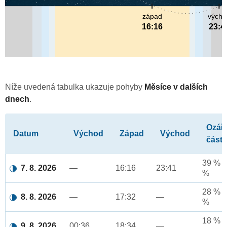
západ
výcho
16:16
23:4
Níže uvedená tabulka ukazuje pohyby
Měsíce v dalších
dnech
.
Ozář
Datum
Východ
Západ
Východ
část
39 % a
7. 8. 2026
—
16:16
23:41
%
28 % a
8. 8. 2026
—
17:32
—
%
18 % a
9. 8. 2026
00:36
18:34
—