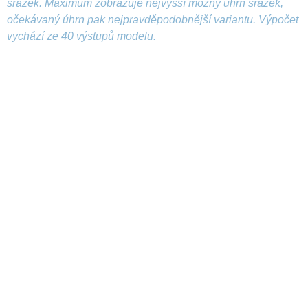
srážek. Maximum zobrazuje nejvyšší možný úhrn srážek,
očekávaný úhrn pak nejpravděpodobnější variantu. Výpočet
vychází ze 40 výstupů modelu.