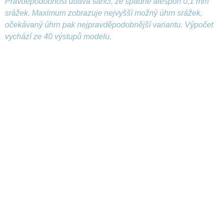
Pravděpodobnost udává šanci, že spadne alespoň 0,1 mm
srážek. Maximum zobrazuje nejvyšší možný úhrn srážek,
očekávaný úhrn pak nejpravděpodobnější variantu. Výpočet
vychází ze 40 výstupů modelu.