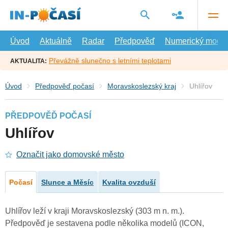
Přejít
na
hlavní
obsah
Úvod
Aktuálně
Radar
Předpověď
Numerický model
Převážně slunečno s letními teplotami
AKTUALITA:
Úvod
Předpověď počasí
Moravskoslezský kraj
Uhlířov
PŘEDPOVĚĎ POČASÍ
Uhlířov
Označit jako domovské město
Počasí
Slunce a Měsíc
Kvalita ovzduší
Uhlířov leží v kraji Moravskoslezský (303 m n. m.).
Předpověď je sestavena podle několika modelů (ICON,