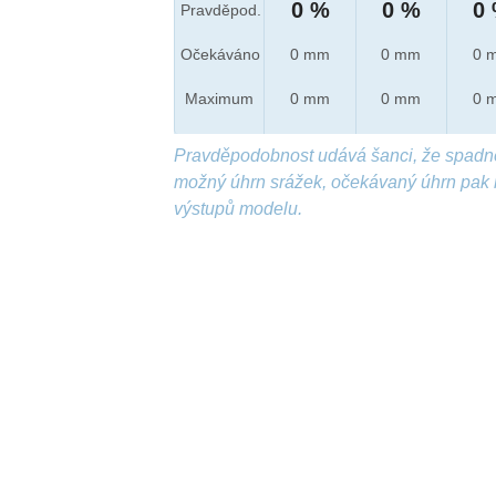
0 %
0 %
0
Pravděpod.
Očekáváno
0 mm
0 mm
0 
Maximum
0 mm
0 mm
0 
Pravděpodobnost udává šanci, že spadn
možný úhrn srážek, očekávaný úhrn pak 
výstupů modelu.