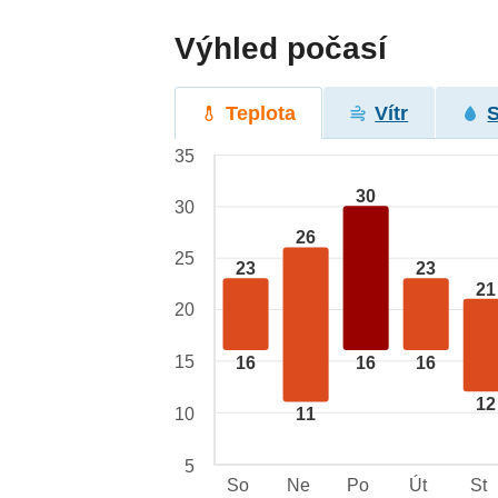
Výhled počasí
Teplota
Vítr
35
30
30
26
25
23
23
21
20
15
16
16
16
12
10
11
5
So
Ne
Po
Út
St