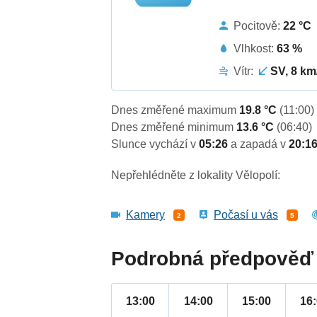
Pocitově:
22 °C
Vlhkost:
63 %
Vítr:
SV, 8 km
Dnes změřené maximum
19.8 °C
(11:00)
Dnes změřené minimum
13.6 °C
(06:40)
Slunce vychází v
05:26
a zapadá v
20:1
Nepřehlédněte z lokality Vělopolí:
Kamery
Počasí u vás
2
5
Podrobná předpověď 
13:00
14:00
15:00
16