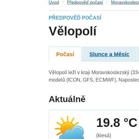
Úvod
Předpověď počasí
Moravskoslezs
PŘEDPOVĚĎ POČASÍ
Vělopolí
Počasí
Slunce a Měsíc
Vělopolí leží v kraji Moravskoslezský (3
modelů (ICON, GFS, ECMWF). Naposledy 
Aktuálně
19.8 °C
(klesá)