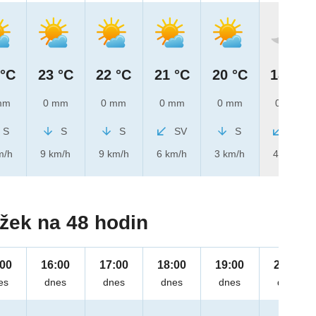
 °C
23 °C
22 °C
21 °C
20 °C
18 °C
mm
0 mm
0 mm
0 mm
0 mm
0 mm
S
S
S
SV
S
SV
m/h
9 km/h
9 km/h
6 km/h
3 km/h
4 km/h
žek na 48 hodin
:00
16:00
17:00
18:00
19:00
20:00
es
dnes
dnes
dnes
dnes
dnes