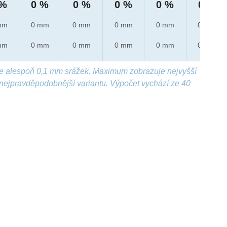
 %
0 %
0 %
0 %
0 %
0 %
mm
0 mm
0 mm
0 mm
0 mm
0 mm
mm
0 mm
0 mm
0 mm
0 mm
0 mm
e alespoň 0,1 mm srážek. Maximum zobrazuje nejvyšší
nejpravděpodobnější variantu. Výpočet vychází ze 40