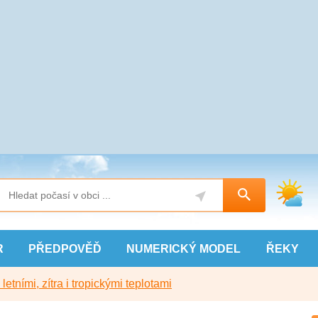
R
PŘEDPOVĚĎ
NUMERICKÝ
MODEL
ŘEKY
etními, zítra i tropickými teplotami