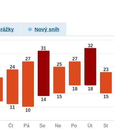
Srážky
Nový sníh
32
31
27
27
25
24
23
18
18
15
15
14
11
10
Čt
Pá
So
Ne
Po
Út
St