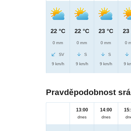
22 °C
22 °C
23 °C
23
0 mm
0 mm
0 mm
0 
SV
S
S
9 km/h
9 km/h
9 km/h
9 k
Pravděpodobnost srá
13:00
14:00
15
dnes
dnes
dn