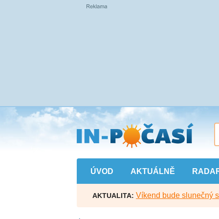
Přejít
na
hlavní
obsah
ÚVOD
AKTUÁLNĚ
RADA
Víkend bude slunečný s l
AKTUALITA: