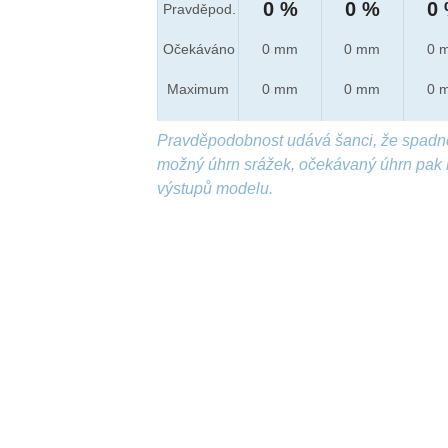
0 %
0 %
0
Pravděpod.
Očekáváno
0 mm
0 mm
0 
Maximum
0 mm
0 mm
0 
Pravděpodobnost udává šanci, že spadn
možný úhrn srážek, očekávaný úhrn pak 
výstupů modelu.