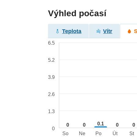
Výhled počasí
Teplota
Vítr
6.5
5.2
3.9
2.6
1.3
0.1
0
0
0
0
0
So
Ne
Po
Út
St