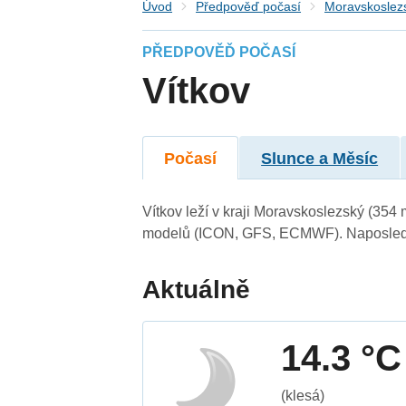
Úvod
Předpověď počasí
Moravskoslezs
PŘEDPOVĚĎ POČASÍ
Vítkov
Počasí
Slunce a Měsíc
Vítkov leží v kraji Moravskoslezský (354
modelů (ICON, GFS, ECMWF). Naposledy 
Aktuálně
14.3 °C
(klesá)