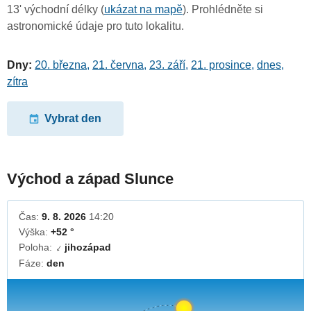
13' východní délky (
ukázat na mapě
). Prohlédněte si
astronomické údaje pro tuto lokalitu.
Dny:
20. března
,
21. června
,
23. září
,
21. prosince
,
dnes
,
zítra
Vybrat den
Východ a západ Slunce
Čas:
9. 8. 2026
14:20
Výška:
+52 °
Poloha:
jihozápad
↓
Fáze:
den