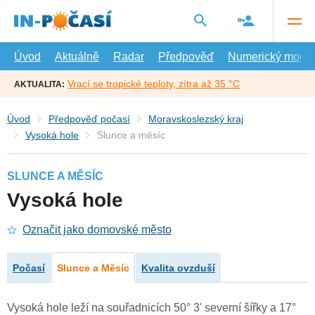
Přejít
na
hlavní
obsah
Úvod
Aktuálně
Radar
Předpověď
Numerický model
Vrací se tropické teploty, zítra až 35 °C
AKTUALITA:
Úvod
Předpověď počasí
Moravskoslezský kraj
Vysoká hole
Slunce a měsíc
SLUNCE A MĚSÍC
Vysoká hole
Označit jako domovské město
Počasí
Slunce a Měsíc
Kvalita ovzduší
Vysoká hole leží na souřadnicích 50° 3' severní šířky a 17°