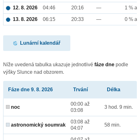
12. 8. 2026
04:46
20:16
—
1 % až
13. 8. 2026
06:15
20:33
—
0 % až
Lunární kalendář
Níže uvedená tabulka ukazuje jednotlivé
fáze dne
podle
výšky Slunce nad obzorem.
Fáze dne 9. 8. 2026
Trvání
Délka
00:00 až
noc
3 hod. 9 min.
03:08
03:08 až
astronomický soumrak
58 min.
04:07
04:07 až