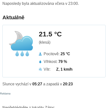
Naposledy byla aktualizována včera v 23:00.
Aktuálně
21.5 °C
(klesá)
Pocitově:
25 °C
Vlhkost:
79 %
Vítr:
Z, 1 km/h
Slunce vychází v
05:27
a zapadá v
20:23
Nepřehlédněte z lokality Zátor: