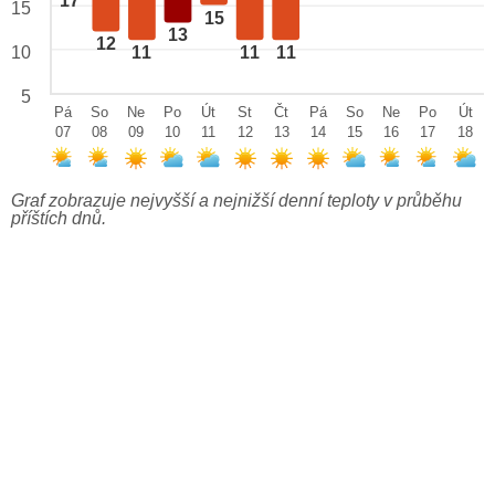
17
15
15
13
12
10
11
11
11
5
Pá
So
Ne
Po
Út
St
Čt
Pá
So
Ne
Po
Út
07
08
09
10
11
12
13
14
15
16
17
18
Graf zobrazuje nejvyšší a nejnižší denní teploty v průběhu
příštích dnů.