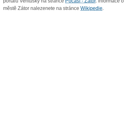
portálu Ventusky na stránce
Počasí - Zátor
. Informace o
městě Zátor nalezenete na stránce
Wikipedie
.