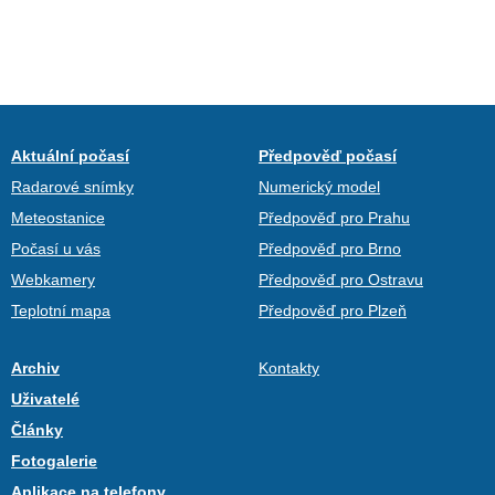
Aktuální počasí
Předpověď počasí
Radarové snímky
Numerický model
Meteostanice
Předpověď pro Prahu
Počasí u vás
Předpověď pro Brno
Webkamery
Předpověď pro Ostravu
Teplotní mapa
Předpověď pro Plzeň
Archiv
Kontakty
Uživatelé
Články
Fotogalerie
Aplikace na telefony