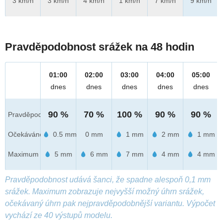
3 km/h
3 km/h
4 km/h
1 km/h
7 km/h
9 km/h
Pravděpodobnost srážek na 48 hodin
01:00
02:00
03:00
04:00
05:00
dnes
dnes
dnes
dnes
dnes
90 %
70 %
100 %
90 %
90 %
Pravděpod.
Očekáváno
0.5 mm
0 mm
1 mm
2 mm
1 mm
Maximum
5 mm
6 mm
7 mm
4 mm
4 mm
Pravděpodobnost udává šanci, že spadne alespoň 0,1 mm
srážek. Maximum zobrazuje nejvyšší možný úhrn srážek,
očekávaný úhrn pak nejpravděpodobnější variantu. Výpočet
vychází ze 40 výstupů modelu.