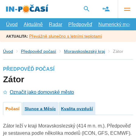
Přejít
na
hlavní
obsah
Úvod
Aktuálně
Radar
Předpověď
Numerický model
Převážně slunečno s letními teplotami
AKTUALITA:
Úvod
Předpověď počasí
Moravskoslezský kraj
Zátor
PŘEDPOVĚĎ POČASÍ
Zátor
Označit jako domovské město
Počasí
Slunce a Měsíc
Kvalita ovzduší
Zátor leží v kraji Moravskoslezský (414 m n. m.). Předpověď
je sestavena podle několika modelů (ICON, GFS, ECMWF).