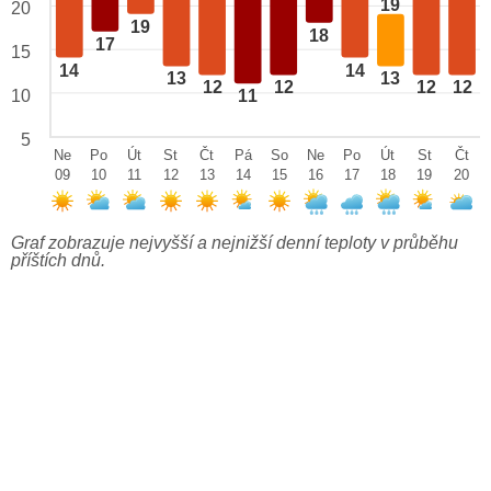
19
20
19
18
17
15
14
14
13
13
12
12
12
12
10
11
5
Ne
Po
Út
St
Čt
Pá
So
Ne
Po
Út
St
Čt
09
10
11
12
13
14
15
16
17
18
19
20
Graf zobrazuje nejvyšší a nejnižší denní teploty v průběhu
příštích dnů.