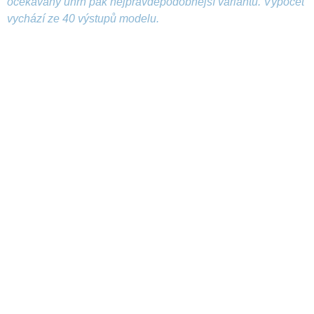
očekávaný úhrn pak nejpravděpodobnější variantu. Výpočet
vychází ze 40 výstupů modelu.