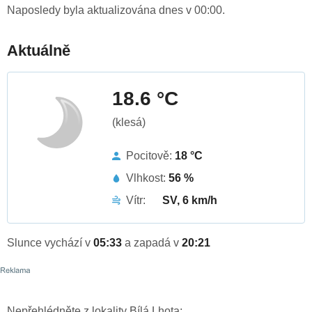
Naposledy byla aktualizována dnes v 00:00.
Aktuálně
18.6 °C
(klesá)
Pocitově:
18 °C
Vlhkost:
56 %
Vítr:
SV, 6 km/h
Slunce vychází v
05:33
a zapadá v
20:21
Nepřehlédněte z lokality Bílá Lhota: