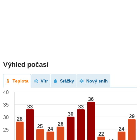
Výhled počasí
Teplota
Vítr
Srážky
Nový sníh
40
36
35
33
33
30
29
30
28
26
25
24
24
25
22