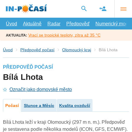
Přejít
na
hlavní
obsah
Úvod
Aktuálně
Radar
Předpověď
Numerický model
Vrací se tropické teploty, zítra až 35 °C
AKTUALITA:
Úvod
Předpověď počasí
Olomoucký kraj
Bílá Lhota
PŘEDPOVĚĎ POČASÍ
Bílá Lhota
Označit jako domovské město
Počasí
Slunce a Měsíc
Kvalita ovzduší
Bílá Lhota leží v kraji Olomoucký (297 m n. m.). Předpověď
je sestavena podle několika modelů (ICON, GFS, ECMWF).