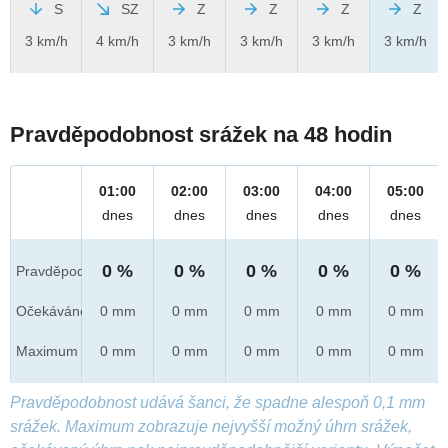
S
SZ
Z
Z
Z
Z
3 km/h
4 km/h
3 km/h
3 km/h
3 km/h
3 km/h
Pravděpodobnost srážek na 48 hodin
01:00
02:00
03:00
04:00
05:00
dnes
dnes
dnes
dnes
dnes
0 %
0 %
0 %
0 %
0 %
Pravděpod.
Očekáváno
0 mm
0 mm
0 mm
0 mm
0 mm
Maximum
0 mm
0 mm
0 mm
0 mm
0 mm
Pravděpodobnost udává šanci, že spadne alespoň 0,1 mm
srážek. Maximum zobrazuje nejvyšší možný úhrn srážek,