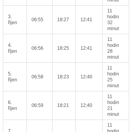
11
3.
hodin
06:55
18:27
12:41
říjen
32
minut
11
4.
hodin
06:56
18:25
12:41
říjen
28
minut
11
5.
hodin
06:58
18:23
12:40
říjen
25
minut
11
6.
hodin
06:59
18:21
12:40
říjen
21
minut
11
7.
hodin