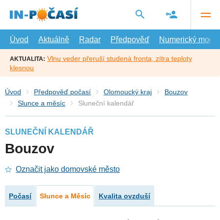
Přejít
na
hlavní
obsah
Úvod
Aktuálně
Radar
Předpověď
Numerický model
Vlnu veder přeruší studená fronta, zítra teploty
AKTUALITA:
klesnou
Úvod
Předpověď počasí
Olomoucký kraj
Bouzov
Slunce a měsíc
Sluneční kalendář
SLUNEČNÍ KALENDÁŘ
Bouzov
Označit jako domovské město
Počasí
Slunce a Měsíc
Kvalita ovzduší