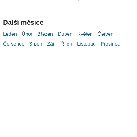
Další měsíce
Leden
Únor
Březen
Duben
Květen
Červen
Červenec
Srpen
Září
Říjen
Listopad
Prosinec