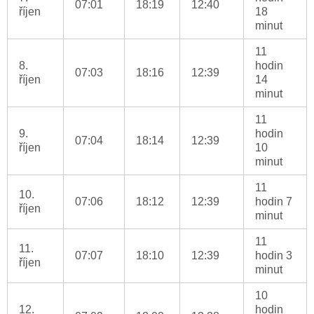
07:01
18:19
12:40
říjen
18
minut
11
8.
hodin
07:03
18:16
12:39
říjen
14
minut
11
9.
hodin
07:04
18:14
12:39
říjen
10
minut
11
10.
07:06
18:12
12:39
hodin 7
říjen
minut
11
11.
07:07
18:10
12:39
hodin 3
říjen
minut
10
12.
hodin