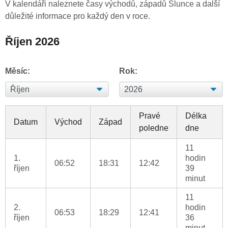
V kalendáři naleznete časy východů, západů Slunce a další
důležité informace pro každý den v roce.
Říjen 2026
Měsíc:
Rok:
Pravé
Délka
Datum
Východ
Západ
poledne
dne
11
1.
hodin
06:52
18:31
12:42
říjen
39
minut
11
2.
hodin
06:53
18:29
12:41
říjen
36
minut