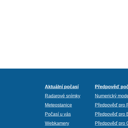
Aktuální počasí
Předpověď poč
Radarové snímky
Numerický mode
Meteostanice
Předpověď pro 
Počasí u vás
Předpověď pro 
Webkamery
Předpověď pro 