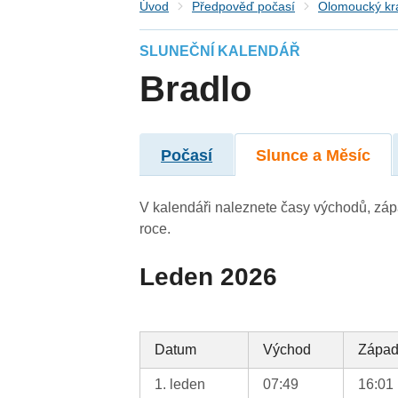
Úvod
Předpověď počasí
Olomoucký kr
SLUNEČNÍ KALENDÁŘ
Bradlo
Počasí
Slunce a Měsíc
V kalendáři naleznete časy východů, záp
roce.
Leden 2026
Datum
Východ
Zápa
1. leden
07:49
16:01