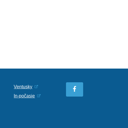
Ventusky
In-počasie