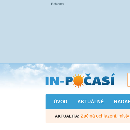
Přejít
na
hlavní
obsah
ÚVOD
AKTUÁLNĚ
RADA
Začíná ochlazení, míst
AKTUALITA: