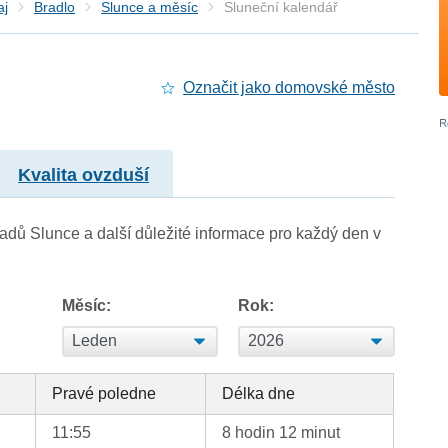
aj
Bradlo
Slunce a měsíc
Sluneční kalendář
Označit jako domovské město
Kvalita ovzduší
adů Slunce a další důležité informace pro každý den v
Měsíc:
Rok:
d
Pravé poledne
Délka dne
11:55
8 hodin 12 minut