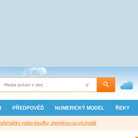
R
PŘEDPOVĚĎ
NUMERICKÝ
MODEL
ŘEKY
y přeháňky nebo bouřky, zejména na východě