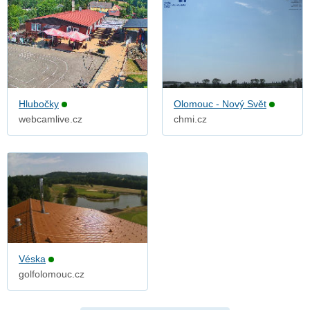
Hlubočky
Olomouc - Nový Svět
webcamlive.cz
chmi.cz
Véska
golfolomouc.cz