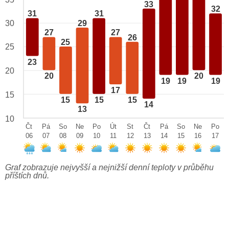
33
32
31
31
29
30
27
27
26
25
25
23
20
20
20
19
19
19
17
15
15
15
15
14
13
10
Čt
Pá
So
Ne
Po
Út
St
Čt
Pá
So
Ne
Po
06
07
08
09
10
11
12
13
14
15
16
17
Graf zobrazuje nejvyšší a nejnižší denní teploty v průběhu
příštích dnů.