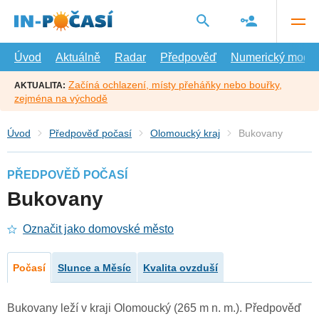
Přejít
na
hlavní
obsah
Úvod
Aktuálně
Radar
Předpověď
Numerický model
Začíná ochlazení, místy přeháňky nebo bouřky,
AKTUALITA:
zejména na východě
Úvod
Předpověď počasí
Olomoucký kraj
Bukovany
PŘEDPOVĚĎ POČASÍ
Bukovany
Označit jako domovské město
Počasí
Slunce a Měsíc
Kvalita ovzduší
Bukovany leží v kraji Olomoucký (265 m n. m.). Předpověď