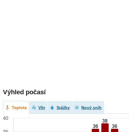
Výhled počasí
Teplota
Vítr
Srážky
Nový sníh
40
38
36
36
35