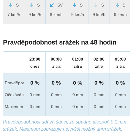
S
S
SV
S
S
S
7 km/h
9 km/h
8 km/h
9 km/h
9 km/h
9 km/h
Pravděpodobnost srážek na 48 hodin
23:00
00:00
01:00
02:00
03:00
dnes
zítra
zítra
zítra
zítra
0 %
0 %
0 %
0 %
0 %
Pravděpod.
Očekáváno
0 mm
0 mm
0 mm
0 mm
0 mm
Maximum
0 mm
0 mm
0 mm
0 mm
0 mm
Pravděpodobnost udává šanci, že spadne alespoň 0,1 mm
srážek. Maximum zobrazuje nejvyšší možný úhrn srážek,