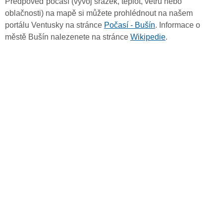
Předpověď počasí (vývoj srážek, teplot, větru nebo
oblačnosti) na mapě si můžete prohlédnout na našem
portálu Ventusky na stránce
Počasí - Bušín
. Informace o
městě Bušín nalezenete na stránce
Wikipedie
.