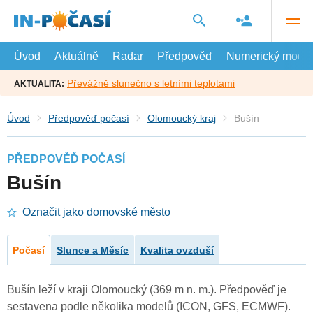
Přejít
na
hlavní
obsah
Úvod
Aktuálně
Radar
Předpověď
Numerický model
Převážně slunečno s letními teplotami
AKTUALITA:
Úvod
Předpověď počasí
Olomoucký kraj
Bušín
PŘEDPOVĚĎ POČASÍ
Bušín
Označit jako domovské město
Počasí
Slunce a Měsíc
Kvalita ovzduší
Bušín leží v kraji Olomoucký (369 m n. m.). Předpověď je
sestavena podle několika modelů (ICON, GFS, ECMWF).