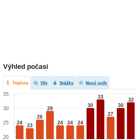
Výhled počasí
Teplota
Vítr
Srážky
Nový sníh
35
33
32
30
30
29
30
27
26
24
24
24
24
25
23
20