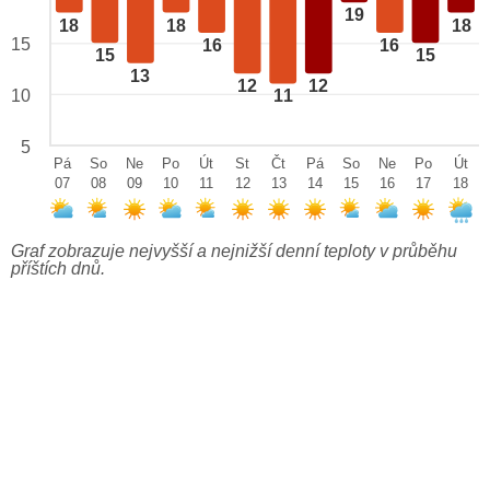
19
18
18
18
15
16
16
15
15
13
12
12
10
11
5
Pá
So
Ne
Po
Út
St
Čt
Pá
So
Ne
Po
Út
07
08
09
10
11
12
13
14
15
16
17
18
Graf zobrazuje nejvyšší a nejnižší denní teploty v průběhu
příštích dnů.