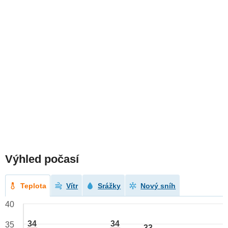
Výhled počasí
Teplota
Vítr
Srážky
Nový sníh
40
34
34
35
33