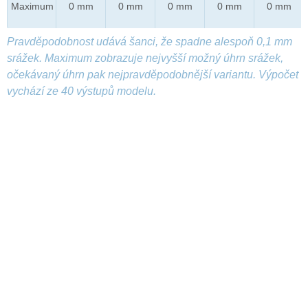
Maximum
0 mm
0 mm
0 mm
0 mm
0 mm
Pravděpodobnost udává šanci, že spadne alespoň 0,1 mm
srážek. Maximum zobrazuje nejvyšší možný úhrn srážek,
očekávaný úhrn pak nejpravděpodobnější variantu. Výpočet
vychází ze 40 výstupů modelu.