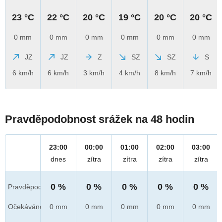
23 °C
22 °C
20 °C
19 °C
20 °C
20 °C
0 mm
0 mm
0 mm
0 mm
0 mm
0 mm
JZ
JZ
Z
SZ
SZ
S
6 km/h
6 km/h
3 km/h
4 km/h
8 km/h
7 km/h
Pravděpodobnost srážek na 48 hodin
23:00
00:00
01:00
02:00
03:00
dnes
zítra
zítra
zítra
zítra
0 %
0 %
0 %
0 %
0 %
Pravděpod.
Očekáváno
0 mm
0 mm
0 mm
0 mm
0 mm