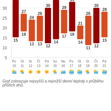
30
30
29
30
28
27
26
26
24
25
21
20
18
18
17
15
15
15
14
14
13
13
12
12
10
11
5
Po
Út
St
Čt
Pá
So
Ne
Po
Út
St
Čt
Pá
10
11
12
13
14
15
16
17
18
19
20
21
Graf zobrazuje nejvyšší a nejnižší denní teploty v průběhu
příštích dnů.