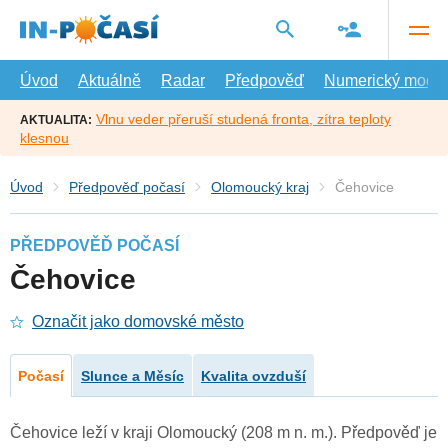
Přejít
na
hlavní
obsah
Úvod
Aktuálně
Radar
Předpověď
Numerický model
Vlnu veder přeruší studená fronta, zítra teploty
AKTUALITA:
klesnou
Úvod
Předpověď počasí
Olomoucký kraj
Čehovice
PŘEDPOVĚĎ POČASÍ
Čehovice
Označit jako domovské město
Počasí
Slunce a Měsíc
Kvalita ovzduší
Čehovice leží v kraji Olomoucký (208 m n. m.). Předpověď je