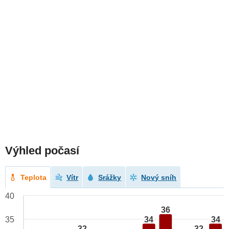
Výhled počasí
Teplota
Vítr
Srážky
Nový sníh
40
36
34
34
35