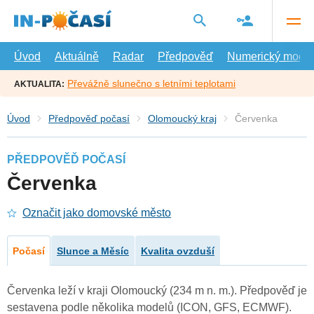
Přejít
na
hlavní
obsah
Úvod
Aktuálně
Radar
Předpověď
Numerický model
Převážně slunečno s letními teplotami
AKTUALITA:
Úvod
Předpověď počasí
Olomoucký kraj
Červenka
PŘEDPOVĚĎ POČASÍ
Červenka
Označit jako domovské město
Počasí
Slunce a Měsíc
Kvalita ovzduší
Červenka leží v kraji Olomoucký (234 m n. m.). Předpověď je
sestavena podle několika modelů (ICON, GFS, ECMWF).