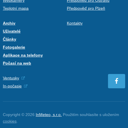
Webkamery
Předpověď pro Ostravu
Teplotní mapa
Předpověď pro Plzeň
Archiv
Kontakty
Uživatelé
Články
Fotogalerie
Aplikace na telefony
Počasí na web
Ventusky
In-počasie
Copyright © 2026
InMeteo, s.r.o.
Použitím souhlasíte s uložením
cookies
.