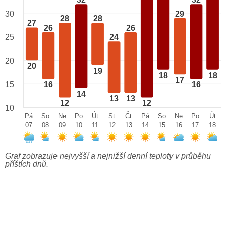
32
32
29
30
28
28
27
26
26
25
24
20
20
19
18
18
17
15
16
16
14
13
13
12
12
10
Pá
So
Ne
Po
Út
St
Čt
Pá
So
Ne
Po
Út
07
08
09
10
11
12
13
14
15
16
17
18
Graf zobrazuje nejvyšší a nejnižší denní teploty v průběhu
příštích dnů.