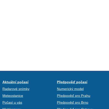
Aktuální počasí
Předpověď počasí
Radarové snímky
Numerický model
Meteostanice
Předpověď pro Prahu
Počasí u vás
Předpověď pro Brno