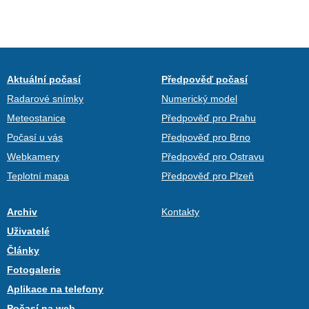
Aktuální počasí
Předpověď počasí
Radarové snímky
Numerický model
Meteostanice
Předpověď pro Prahu
Počasí u vás
Předpověď pro Brno
Webkamery
Předpověď pro Ostravu
Teplotní mapa
Předpověď pro Plzeň
Archiv
Kontakty
Uživatelé
Články
Fotogalerie
Aplikace na telefony
Počasí na web