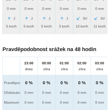
0 mm
0 mm
0 mm
0 mm
0 mm
0 mm
J
J
J
J
SV
SV
5 km/h
5 km/h
5 km/h
3 km/h
10 km/h
11 km/h
Pravděpodobnost srážek na 48 hodin
23:00
00:00
01:00
02:00
03:00
dnes
zítra
zítra
zítra
zítra
0 %
0 %
0 %
0 %
0 %
Pravděpod.
Očekáváno
0 mm
0 mm
0 mm
0 mm
0 mm
Maximum
0 mm
0 mm
0 mm
0 mm
0 mm