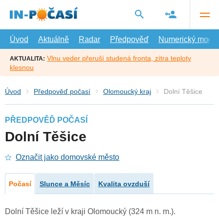
Přejít
na
hlavní
obsah
Úvod
Aktuálně
Radar
Předpověď
Numerický model
Vlnu veder přeruší studená fronta, zítra teploty
AKTUALITA:
klesnou
Úvod
Předpověď počasí
Olomoucký kraj
Dolní Těšice
PŘEDPOVĚĎ POČASÍ
Dolní Těšice
Označit jako domovské město
Počasí
Slunce a Měsíc
Kvalita ovzduší
Dolní Těšice leží v kraji Olomoucký (324 m n. m.).