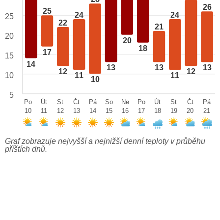
26
25
24
24
25
22
21
20
20
18
17
15
14
13
13
13
12
12
10
11
11
10
5
Po
Út
St
Čt
Pá
So
Ne
Po
Út
St
Čt
Pá
10
11
12
13
14
15
16
17
18
19
20
21
Graf zobrazuje nejvyšší a nejnižší denní teploty v průběhu
příštích dnů.