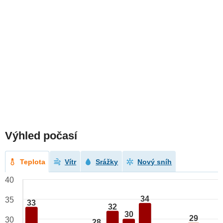
Výhled počasí
Teplota
Vítr
Srážky
Nový sníh
40
34
35
33
32
30
29
30
28