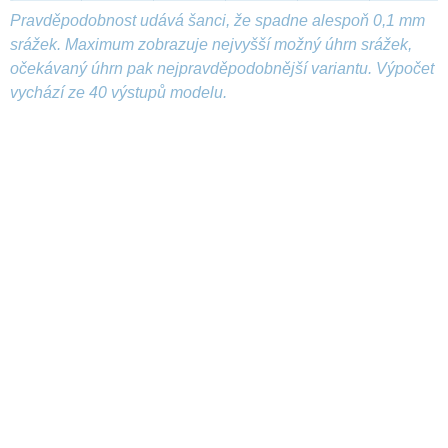
Pravděpodobnost udává šanci, že spadne alespoň 0,1 mm
srážek. Maximum zobrazuje nejvyšší možný úhrn srážek,
očekávaný úhrn pak nejpravděpodobnější variantu. Výpočet
vychází ze 40 výstupů modelu.