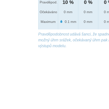
10 %
0 %
0
Pravděpod.
Očekáváno
0 mm
0 mm
0 
Maximum
0.1 mm
0 mm
0 
Pravděpodobnost udává šanci, že spadn
možný úhrn srážek, očekávaný úhrn pak 
výstupů modelu.