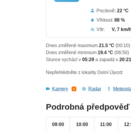
Pocitově:
22 °C
Vlhkost:
88 %
Vítr:
V, 7 km/
Dnes změřené maximum
21.5 °C
(00:10)
Dnes změřené minimum
19.4 °C
(06:50)
Slunce vychází v
05:29
a zapadá v
20:2
Nepřehlédněte z lokality Dolní Újezd:
Kamery
Radar
Meteost
2
Podrobná předpověď 
09:00
10:00
11:00
12