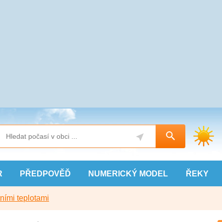
R
PŘEDPOVĚĎ
NUMERICKÝ
MODEL
ŘEKY
ními teplotami