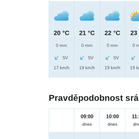
20 °C
21 °C
22 °C
23
0 mm
0 mm
0 mm
0 
SV
SV
SV
17 km/h
19 km/h
19 km/h
19 
Pravděpodobnost srá
09:00
10:00
11
dnes
dnes
dn