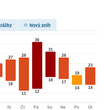
Srážky
Nový sníh
36
31
28
28
27
23
19
18
17
16
14
14
12
11
St
Čt
Pá
So
Ne
Po
Út