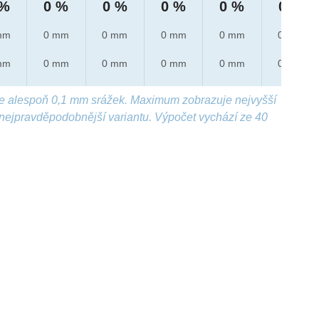
 %
0 %
0 %
0 %
0 %
0 %
mm
0 mm
0 mm
0 mm
0 mm
0 mm
mm
0 mm
0 mm
0 mm
0 mm
0 mm
e alespoň 0,1 mm srážek. Maximum zobrazuje nejvyšší
nejpravděpodobnější variantu. Výpočet vychází ze 40