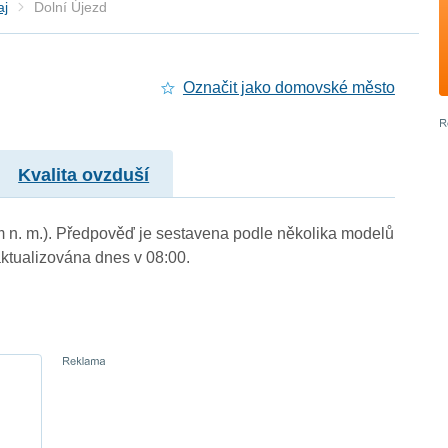
aj
Dolní Újezd
Označit jako domovské město
Kvalita ovzduší
 m n. m.). Předpověď je sestavena podle několika modelů
tualizována dnes v 08:00.