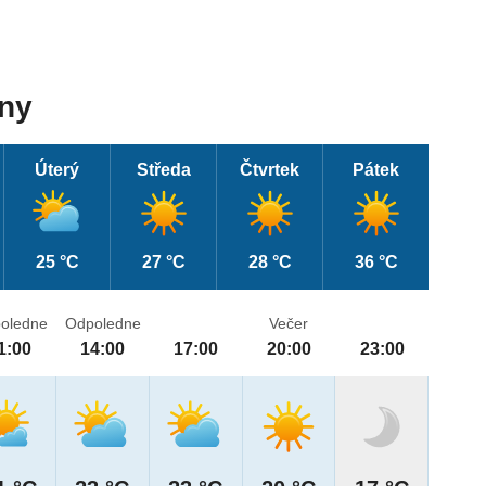
dny
Úterý
Středa
Čtvrtek
Pátek
25 °C
27 °C
28 °C
36 °C
oledne
Odpoledne
Večer
1:00
14:00
17:00
20:00
23:00