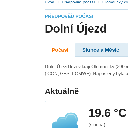
Úvod
Předpověď počasí
Olomoucký kr
PŘEDPOVĚĎ POČASÍ
Dolní Újezd
Počasí
Slunce a Měsíc
Dolní Újezd leží v kraji Olomoucký (290
(ICON, GFS, ECMWF). Naposledy byla ak
Aktuálně
19.6 °C
(stoupá)