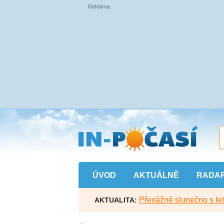
Přejít
na
hlavní
obsah
ÚVOD
AKTUÁLNĚ
RADA
Převážně slunečno s let
AKTUALITA: