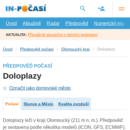
Přejít
na
hlavní
obsah
Úvod
Aktuálně
Radar
Předpověď
Numerický model
Převážně slunečno s letními teplotami
AKTUALITA:
Úvod
Předpověď počasí
Olomoucký kraj
Doloplazy
PŘEDPOVĚĎ POČASÍ
Doloplazy
Označit jako domovské město
Počasí
Slunce a Měsíc
Kvalita ovzduší
Doloplazy leží v kraji Olomoucký (211 m n. m.). Předpověď
je sestavena podle několika modelů (ICON, GFS, ECMWF).