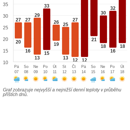
35
33
32
30
29
30
27
27
27
26
25
25
20
21
20
19
18
18
15
16
16
15
13
13
12
12
10
Pá
So
Ne
Po
Út
St
Čt
Pá
So
Ne
Po
Út
07
08
09
10
11
12
13
14
15
16
17
18
Graf zobrazuje nejvyšší a nejnižší denní teploty v průběhu
příštích dnů.