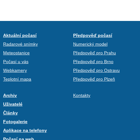
Aktuální počasí
Předpověď počasí
Radarové snímky
Numerický model
Meteostanice
Předpověď pro Prahu
Počasí u vás
Předpověď pro Brno
Webkamery
Předpověď pro Ostravu
Teplotní mapa
Předpověď pro Plzeň
Archiv
Kontakty
Uživatelé
Články
Fotogalerie
Aplikace na telefony
Počasí na web