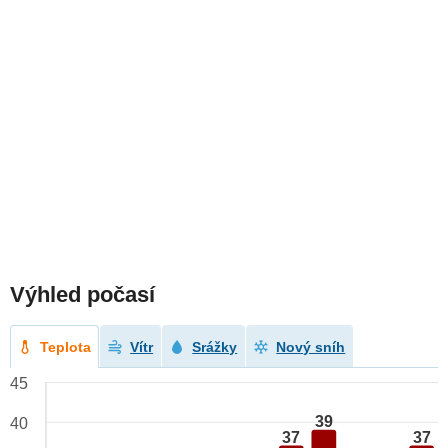
Výhled počasí
Teplota
Vítr
Srážky
Nový sníh
45
39
40
37
37