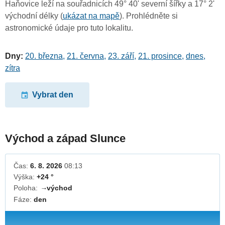
Haňovice leží na souřadnicích 49° 40' severní šířky a 17° 2'
východní délky (
ukázat na mapě
). Prohlédněte si
astronomické údaje pro tuto lokalitu.
Dny:
20. března
,
21. června
,
23. září
,
21. prosince
,
dnes
,
zítra
Vybrat den
Východ a západ Slunce
Čas:
6. 8. 2026
08:13
Výška:
+24 °
Poloha:
východ
↓
Fáze:
den