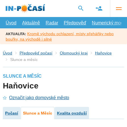
Přejít
na
hlavní
obsah
Úvod
Aktuálně
Radar
Předpověď
Numerický model
Kromě východu ochlazení, místy přeháňky nebo
AKTUALITA:
bouřky, na východě i silné
Úvod
Předpověď počasí
Olomoucký kraj
Haňovice
Slunce a měsíc
SLUNCE A MĚSÍC
Haňovice
Označit jako domovské město
Počasí
Slunce a Měsíc
Kvalita ovzduší