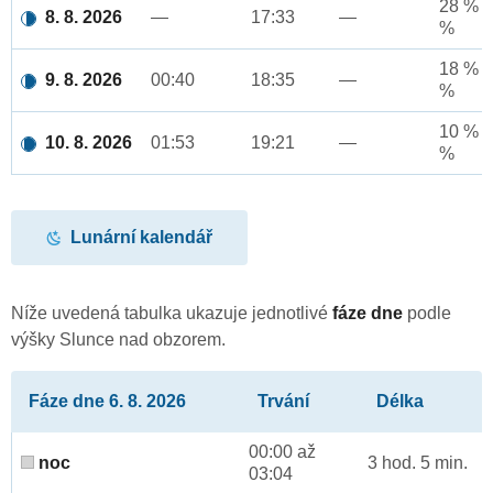
28 % a
8. 8. 2026
—
17:33
—
%
18 % a
9. 8. 2026
00:40
18:35
—
%
10 % a
10. 8. 2026
01:53
19:21
—
%
Lunární kalendář
Níže uvedená tabulka ukazuje jednotlivé
fáze dne
podle
výšky Slunce nad obzorem.
Fáze dne 6. 8. 2026
Trvání
Délka
00:00 až
noc
3 hod. 5 min.
03:04