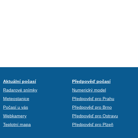
Aktuální počasí
Předpověď počasí
Radarové snímky
Numerický model
Meteostanice
Předpověď pro Prahu
Počasí u vás
Předpověď pro Brno
Webkamery
Předpověď pro Ostravu
Teplotní mapa
Předpověď pro Plzeň