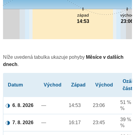
západ
východ
14:53
23:06
Níže uvedená tabulka ukazuje pohyby
Měsíce v dalších
dnech
.
Ozář
Datum
Východ
Západ
Východ
část
51 % a
6. 8. 2026
—
14:53
23:06
%
39 % a
7. 8. 2026
—
16:17
23:45
%