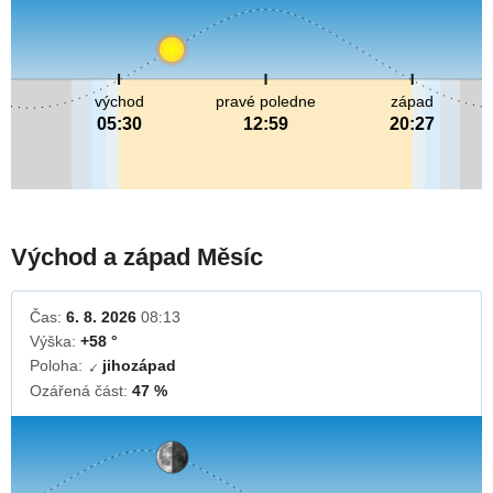
východ
pravé poledne
západ
05:30
12:59
20:27
Východ a západ Měsíc
Čas:
6. 8. 2026
08:13
Výška:
+58 °
Poloha:
jihozápad
↓
Ozářená část:
47 %