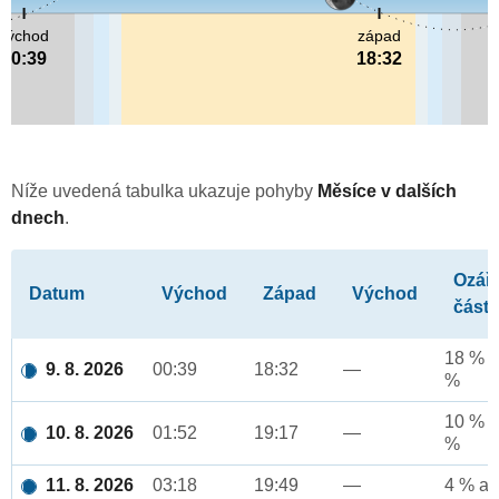
východ
západ
00:39
18:32
Níže uvedená tabulka ukazuje pohyby
Měsíce v dalších
dnech
.
Ozář
Datum
Východ
Západ
Východ
část
18 % a
9. 8. 2026
00:39
18:32
—
%
10 % a
10. 8. 2026
01:52
19:17
—
%
11. 8. 2026
03:18
19:49
—
4 % až