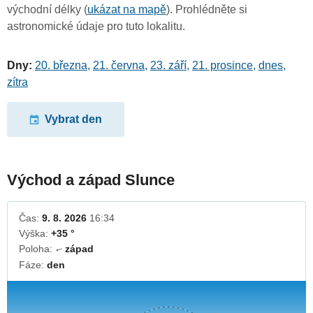
východní délky (
ukázat na mapě
). Prohlédněte si
astronomické údaje pro tuto lokalitu.
Dny:
20. března
,
21. června
,
23. září
,
21. prosince
,
dnes
,
zítra
Vybrat den
Východ a západ Slunce
Čas:
9. 8. 2026
16:34
Výška:
+35 °
Poloha:
západ
↓
Fáze:
den