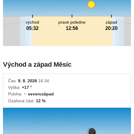
východ
pravé poledne
západ
05:32
12:56
20:20
Východ a západ Měsíc
Čas:
9. 8. 2026
16:34
Výška:
+17 °
Poloha:
severozápad
↓
Ozářená část:
12 %