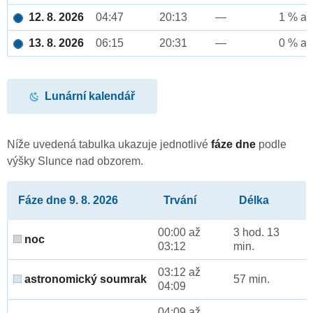
12. 8. 2026
04:47
20:13
—
1 % až
13. 8. 2026
06:15
20:31
—
0 % až
Lunární kalendář
Níže uvedená tabulka ukazuje jednotlivé
fáze dne
podle
výšky Slunce nad obzorem.
Fáze dne 9. 8. 2026
Trvání
Délka
00:00 až
3 hod. 13
noc
03:12
min.
03:12 až
astronomický soumrak
57 min.
04:09
04:09 až