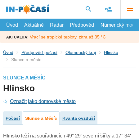
Přejít
na
hlavní
obsah
Úvod
Aktuálně
Radar
Předpověď
Numerický model
Vrací se tropické teploty, zítra až 35 °C
AKTUALITA:
Úvod
Předpověď počasí
Olomoucký kraj
Hlinsko
Slunce a měsíc
SLUNCE A MĚSÍC
Hlinsko
Označit jako domovské město
Počasí
Slunce a Měsíc
Kvalita ovzduší
Hlinsko leží na souřadnicích 49° 29' severní šířky a 17° 34'