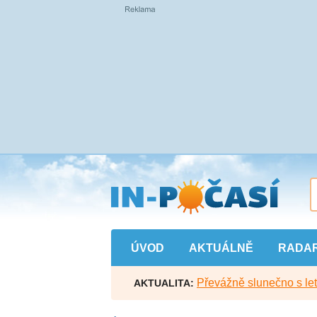
Přejít
na
hlavní
obsah
ÚVOD
AKTUÁLNĚ
RADA
Převážně slunečno s let
AKTUALITA: