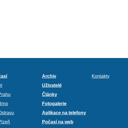
así
Archiv
Kontakty
l
Uživatelé
Prahu
Články
Brno
Fotogalerie
Ostravu
Aplikace na telefony
Plzeň
Počasí na web