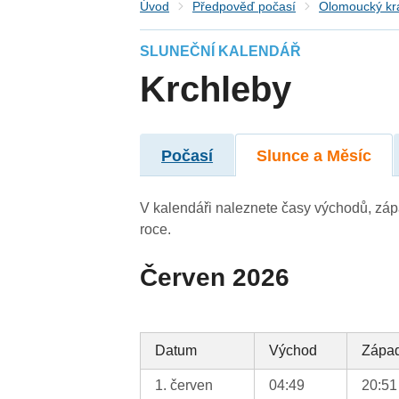
Úvod
Předpověď počasí
Olomoucký kr
SLUNEČNÍ KALENDÁŘ
Krchleby
Počasí
Slunce a Měsíc
V kalendáři naleznete časy východů, záp
roce.
Červen 2026
Datum
Východ
Zápa
1. červen
04:49
20:51