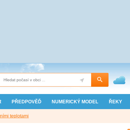
R
PŘEDPOVĚĎ
NUMERICKÝ
MODEL
ŘEKY
ními teplotami