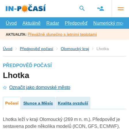
Přejít
na
hlavní
obsah
Úvod
Aktuálně
Radar
Předpověď
Numerický model
Převážně slunečno s letními teplotami
AKTUALITA:
Úvod
Předpověď počasí
Olomoucký kraj
Lhotka
PŘEDPOVĚĎ POČASÍ
Lhotka
Označit jako domovské město
Počasí
Slunce a Měsíc
Kvalita ovzduší
Lhotka leží v kraji Olomoucký (269 m n. m.). Předpověď je
sestavena podle několika modelů (ICON, GFS, ECMWF).