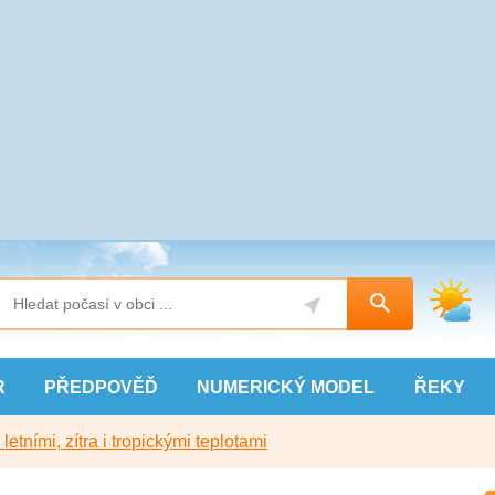
R
PŘEDPOVĚĎ
NUMERICKÝ
MODEL
ŘEKY
etními, zítra i tropickými teplotami