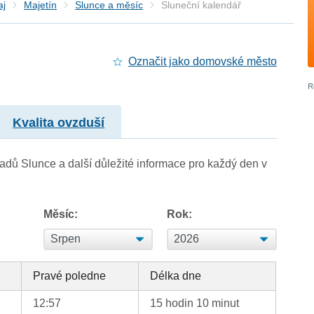
aj
Majetín
Slunce a měsíc
Sluneční kalendář
Označit jako domovské město
Kvalita ovzduší
adů Slunce a další důležité informace pro každý den v
Měsíc:
Rok:
Pravé poledne
Délka dne
12:57
15 hodin 10 minut