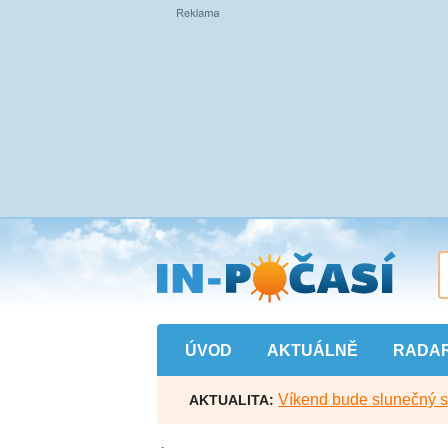
Přejít
na
hlavní
obsah
ÚVOD
AKTUÁLNĚ
RADA
Víkend bude slunečný s l
AKTUALITA: