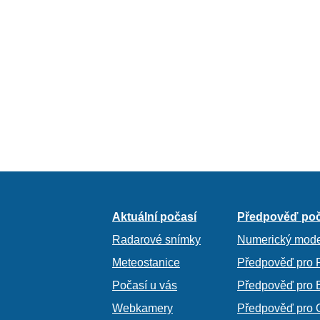
Aktuální počasí
Předpověď poč
Radarové snímky
Numerický mode
Meteostanice
Předpověď pro 
Počasí u vás
Předpověď pro 
Webkamery
Předpověď pro 