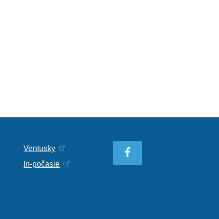
Ventusky
In-počasie