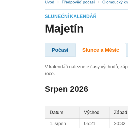
Úvod
Předpověď počasí
Olomoucký kr
SLUNEČNÍ KALENDÁŘ
Majetín
Počasí
Slunce a Měsíc
V kalendáři naleznete časy východů, záp
roce.
Srpen 2026
Datum
Východ
Západ
1. srpen
05:21
20:32